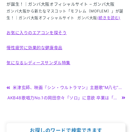
が誕生！｜ガンバ大阪オフィシャルサイト – ガンバ大阪
ガンバ大阪から新たなマスコット「モフレム（MOFLEM）」が誕
生！｜ガンバ大阪オフィシャルサイト ガンバ大阪
(続きを読む)
お気に入りのエアコンを探そう
慢性疲労に効果的な健康食品
気になるレディースサンダル特集
投
米津玄師、映画『シン・ウルトラマン』主題歌“M八七”を「ウルトラマンの日」7月10日に自身初のアナログ盤リリース決定 – TOWER RECORDS ONLINE – TOWER RECORDS ON
稿
AKB48歌唱力No.1の岡田奈々「ソロ」に意欲 卒業は「まだ」だが…「1人でどれだけできるか」 – J-CASTニュース
ナ
ビ
ゲ
お探しのワードで検索できます