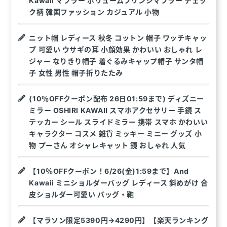
Kawaii マフラー ボリュームフリンジマフラー チェッ
ク柄 韓国ファッション カジュアル 小物
ニット帽 レディース 秋冬 コットン 帽子 ワッチキャッ
プ 可愛い ウサギの耳 小顔効果 かわいい おしゃれ レ
ジャー なりきり帽子 着ぐるみキャップ帽子 サンタ帽
子 女性 男性 帽子折りたたみ
(10％OFFクーポン配布 26日01:59まで) ディズニー
ミラー OSHIRI KAWAII スマホアクセサリー 手鏡 ス
テッカー シール スライドミラー 携帯 スマホ かわいい
キャラクター コスメ 雑貨 ミッキー ミニー グッズ 小
物 プーさん オシャレキャット 鏡 おしゃれ 人気
【10％OFFクーポン！6/26(金)1:59まで】And
Kawaii ミニショルダーバッグ レディース 斜めがけ 合
皮ショルダー可愛い バッグ・鞄
【マラソン限定5390円→4290円】【楽天ランキング