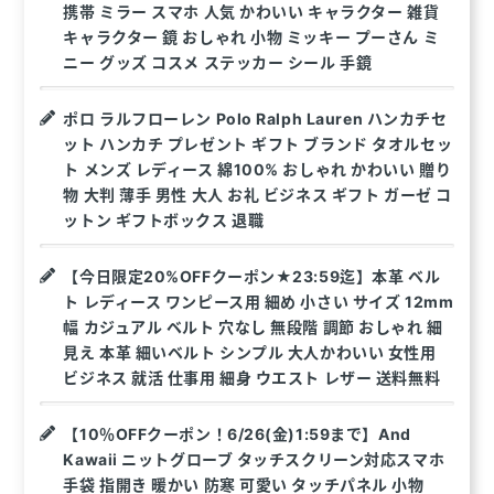
携帯 ミラー スマホ 人気 かわいい キャラクター 雑貨
キャラクター 鏡 おしゃれ 小物 ミッキー プーさん ミ
ニー グッズ コスメ ステッカー シール 手鏡
ポロ ラルフローレン Polo Ralph Lauren ハンカチセ
ット ハンカチ プレゼント ギフト ブランド タオルセッ
ト メンズ レディース 綿100% おしゃれ かわいい 贈り
物 大判 薄手 男性 大人 お礼 ビジネス ギフト ガーゼ コ
ットン ギフトボックス 退職
【今日限定20%OFFクーポン★23:59迄】本革 ベル
ト レディース ワンピース用 細め 小さい サイズ 12mm
幅 カジュアル ベルト 穴なし 無段階 調節 おしゃれ 細
見え 本革 細いベルト シンプル 大人かわいい 女性用
ビジネス 就活 仕事用 細身 ウエスト レザー 送料無料
【10％OFFクーポン！6/26(金)1:59まで】And
Kawaii ニットグローブ タッチスクリーン対応スマホ
手袋 指開き 暖かい 防寒 可愛い タッチパネル 小物