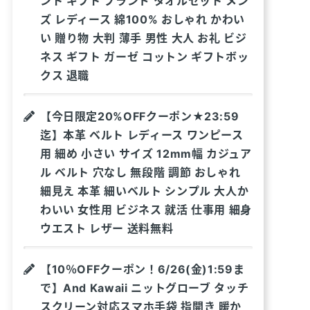
ント ギフト ブランド タオルセット メン
ズ レディース 綿100% おしゃれ かわい
い 贈り物 大判 薄手 男性 大人 お礼 ビジ
ネス ギフト ガーゼ コットン ギフトボッ
クス 退職
【今日限定20%OFFクーポン★23:59
迄】本革 ベルト レディース ワンピース
用 細め 小さい サイズ 12mm幅 カジュア
ル ベルト 穴なし 無段階 調節 おしゃれ
細見え 本革 細いベルト シンプル 大人か
わいい 女性用 ビジネス 就活 仕事用 細身
ウエスト レザー 送料無料
【10％OFFクーポン！6/26(金)1:59ま
で】And Kawaii ニットグローブ タッチ
スクリーン対応スマホ手袋 指開き 暖か