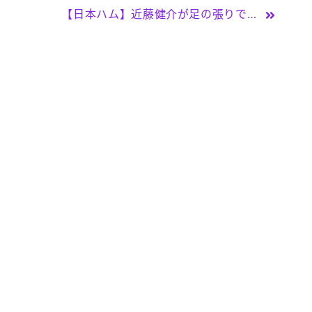
【日本ハム】近藤健介が足の張りで途中交代 ７回の左翼守備ではダイビングキャッチ見せる – プロ野球 – ニッカンスポーツ