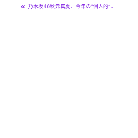
投
乃木坂46秋元真夏、今年の“個人的”漢字1文字は？理由の1つに齋藤飛鳥 – NewsCafe
稿
ナ
ビ
ゲ
ー
シ
ョ
ン