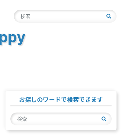
検
索
ppy
お探しのワードで検索できます
検
索