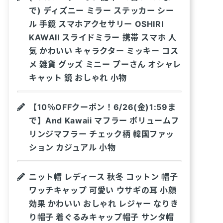
で) ディズニー ミラー ステッカー シー
ル 手鏡 スマホアクセサリー OSHIRI
KAWAII スライドミラー 携帯 スマホ 人
気 かわいい キャラクター ミッキー コス
メ 雑貨 グッズ ミニー プーさん オシャレ
キャット 鏡 おしゃれ 小物
【10％OFFクーポン！6/26(金)1:59ま
で】And Kawaii マフラー ボリュームフ
リンジマフラー チェック柄 韓国ファッ
ション カジュアル 小物
ニット帽 レディース 秋冬 コットン 帽子
ワッチキャップ 可愛い ウサギの耳 小顔
効果 かわいい おしゃれ レジャー なりき
り帽子 着ぐるみキャップ帽子 サンタ帽