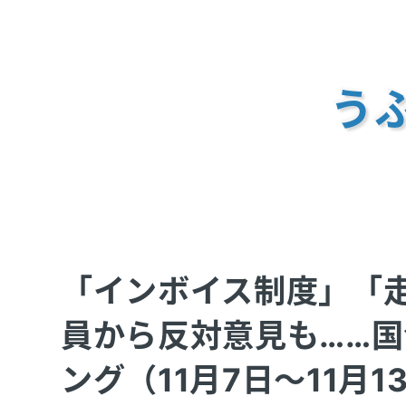
うふ
「インボイス制度」「
員から反対意見も……国会
ング（11月7日～11月13