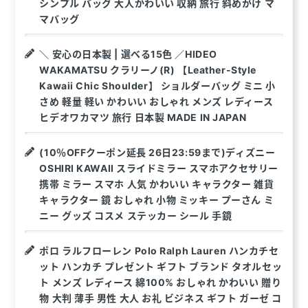
シンプル バッグ 大人かわいい 収納 旅行 斜めがけ マ
マバッグ
＼ 安心の日本製 | 選べる15色 ／HIDEO
WAKAMATSU クラリーノ(R) 【Leather-Style
Kawaii Chic Shoulder】 ショルダーバッグ ミニ 小
さめ 軽量 軽い かわいい おしゃれ メンズ レディース
ヒデオワカマツ 旅行 日本製 MADE IN JAPAN
(10％OFFクーポン延長 26日23:59まで)ディズニー
OSHIRI KAWAII スライドミラー スマホアクセサリー
携帯 ミラー スマホ 人気 かわいい キャラクター 雑貨
キャラクター 鏡 おしゃれ 小物 ミッキー プーさん ミ
ニー グッズ コスメ ステッカー シール 手鏡
ポロ ラルフローレン Polo Ralph Lauren ハンカチセ
ット ハンカチ プレゼント ギフト ブランド タオルセッ
ト メンズ レディース 綿100% おしゃれ かわいい 贈り
物 大判 薄手 男性 大人 お礼 ビジネス ギフト ガーゼ コ