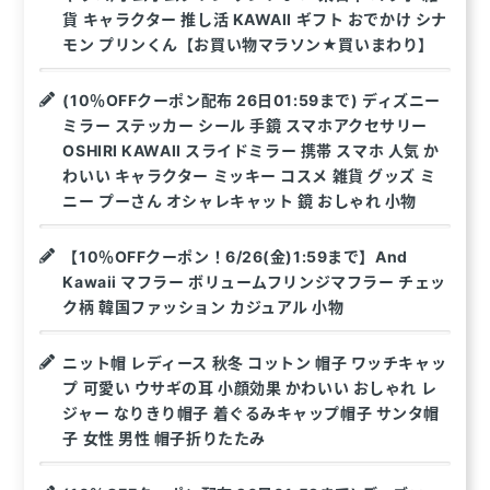
貨 キャラクター 推し活 KAWAII ギフト おでかけ シナ
モン プリンくん【お買い物マラソン★買いまわり】
(10％OFFクーポン配布 26日01:59まで) ディズニー
ミラー ステッカー シール 手鏡 スマホアクセサリー
OSHIRI KAWAII スライドミラー 携帯 スマホ 人気 か
わいい キャラクター ミッキー コスメ 雑貨 グッズ ミ
ニー プーさん オシャレキャット 鏡 おしゃれ 小物
【10％OFFクーポン！6/26(金)1:59まで】And
Kawaii マフラー ボリュームフリンジマフラー チェッ
ク柄 韓国ファッション カジュアル 小物
ニット帽 レディース 秋冬 コットン 帽子 ワッチキャッ
プ 可愛い ウサギの耳 小顔効果 かわいい おしゃれ レ
ジャー なりきり帽子 着ぐるみキャップ帽子 サンタ帽
子 女性 男性 帽子折りたたみ