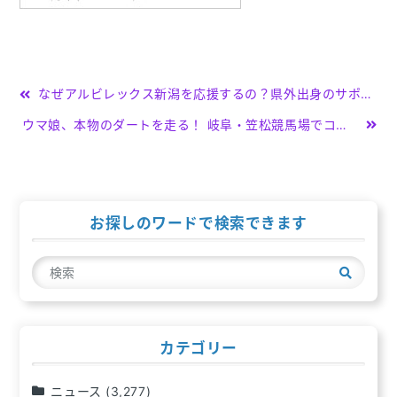
投
なぜアルビレックス新潟を応援するの？県外出身のサポーターに聞いてみると – TBS NEWS DIG Powered by JNN
稿
ウマ娘、本物のダートを走る！ 岐阜・笠松競馬場でコスプレイベント – 岐阜新聞
ナ
ビ
ゲ
お探しのワードで検索できます
ー
検
シ
索
ョ
ン
カテゴリー
ニュース
(3,277)