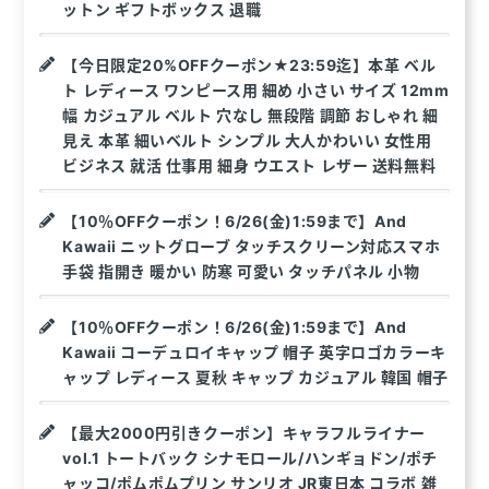
ットン ギフトボックス 退職
【今日限定20%OFFクーポン★23:59迄】本革 ベル
ト レディース ワンピース用 細め 小さい サイズ 12mm
幅 カジュアル ベルト 穴なし 無段階 調節 おしゃれ 細
見え 本革 細いベルト シンプル 大人かわいい 女性用
ビジネス 就活 仕事用 細身 ウエスト レザー 送料無料
【10％OFFクーポン！6/26(金)1:59まで】And
Kawaii ニットグローブ タッチスクリーン対応スマホ
手袋 指開き 暖かい 防寒 可愛い タッチパネル 小物
【10％OFFクーポン！6/26(金)1:59まで】And
Kawaii コーデュロイキャップ 帽子 英字ロゴカラーキ
ャップ レディース 夏秋 キャップ カジュアル 韓国 帽子
【最大2000円引きクーポン】キャラフルライナー
vol.1 トートバック シナモロール/ハンギョドン/ポチ
ャッコ/ポムポムプリン サンリオ JR東日本 コラボ 雑