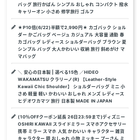
バッグ 旅行かばん シンプル おしゃれ コンパクト 撥水
キャリーオン 小さめ 修学旅行 ゴルフ
★P10倍(6/22)半額で2,990円★ カゴバック ショル
ダー かごバッグ ベージュ カジュアル 大容量 通勤 春
カゴバッグ レディース ショルダーバッグ ブラウン 夏
シンプル バッグ 大人かわいい 収納 旅行 斜めがけ マ
マバッグ
＼ 安心の日本製 | 選べる15色 ／HIDEO
WAKAMATSU クラリーノ(R) 【Leather-Style
Kawaii Chic Shoulder】 ショルダーバッグ ミニ 小
さめ 軽量 軽い かわいい おしゃれ メンズ レディース
ヒデオワカマツ 旅行 日本製 MADE IN JAPAN
(10％OFFクーポン延長 26日23:59まで)ディズニー
OSHIRI KAWAII スライドミラー スマホアクセサリー
携帯 ミラー スマホ 人気 かわいい キャラクター 雑貨
キャラクター 鏡 おしゃれ 小物 ミッキー プーさん ミ