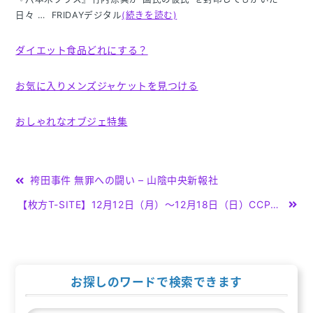
日々 … FRIDAYデジタル
(続きを読む)
ダイエット食品どれにする？
お気に入りメンズジャケットを見つける
おしゃれなオブジェ特集
投
袴田事件 無罪への闘い – 山陰中央新報社
稿
【枚方T-SITE】12月12日（月）～12月18日（日）CCP製のリアル … – PR TIMES
ナ
ビ
ゲ
お探しのワードで検索できます
ー