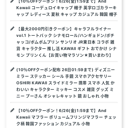
【10％OFFクーポン！6/26(金)1:59まで】And
Kawaii コーデュロイキャップ 帽子 英字ロゴカラーキ
ャップ レディース 夏秋 キャップ カジュアル 韓国 帽子
【最大2000円引きクーポン】キャラフルライナー
vol.1 トートバック シナモロール/ハンギョドン/ポチ
ャッコ/ポムポムプリン サンリオ JR東日本 コラボ 雑
貨 キャラクター 推し活 KAWAII ギフト おでかけ シナ
モン プリンくん【お買い物マラソン★買いまわり】
(10％OFFクーポン配布 26日01:59まで) ディズニー
ミラー ステッカー シール 手鏡 スマホアクセサリー
OSHIRI KAWAII スライドミラー 携帯 スマホ 人気 か
わいい キャラクター ミッキー コスメ 雑貨 グッズ ミ
ニー プーさん オシャレキャット 鏡 おしゃれ 小物
【10％OFFクーポン！6/26(金)1:59まで】And
Kawaii マフラー ボリュームフリンジマフラー チェッ
ク柄 韓国ファッション カジュアル 小物