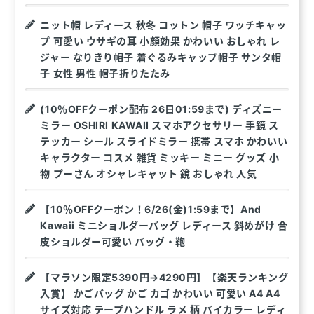
ニット帽 レディース 秋冬 コットン 帽子 ワッチキャッ
プ 可愛い ウサギの耳 小顔効果 かわいい おしゃれ レ
ジャー なりきり帽子 着ぐるみキャップ帽子 サンタ帽
子 女性 男性 帽子折りたたみ
(10％OFFクーポン配布 26日01:59まで) ディズニー
ミラー OSHIRI KAWAII スマホアクセサリー 手鏡 ス
テッカー シール スライドミラー 携帯 スマホ かわいい
キャラクター コスメ 雑貨 ミッキー ミニー グッズ 小
物 プーさん オシャレキャット 鏡 おしゃれ 人気
【10％OFFクーポン！6/26(金)1:59まで】And
Kawaii ミニショルダーバッグ レディース 斜めがけ 合
皮ショルダー可愛い バッグ・鞄
【マラソン限定5390円→4290円】【楽天ランキング
入賞】 かごバッグ かご カゴ かわいい 可愛い A4 A4
サイズ対応 テープハンドル ラメ 柄 バイカラー レディ