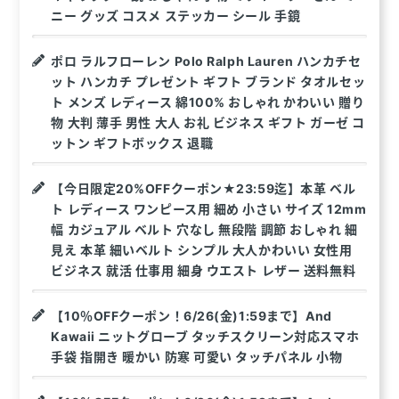
ニー グッズ コスメ ステッカー シール 手鏡
ポロ ラルフローレン Polo Ralph Lauren ハンカチセ
ット ハンカチ プレゼント ギフト ブランド タオルセッ
ト メンズ レディース 綿100% おしゃれ かわいい 贈り
物 大判 薄手 男性 大人 お礼 ビジネス ギフト ガーゼ コ
ットン ギフトボックス 退職
【今日限定20%OFFクーポン★23:59迄】本革 ベル
ト レディース ワンピース用 細め 小さい サイズ 12mm
幅 カジュアル ベルト 穴なし 無段階 調節 おしゃれ 細
見え 本革 細いベルト シンプル 大人かわいい 女性用
ビジネス 就活 仕事用 細身 ウエスト レザー 送料無料
【10％OFFクーポン！6/26(金)1:59まで】And
Kawaii ニットグローブ タッチスクリーン対応スマホ
手袋 指開き 暖かい 防寒 可愛い タッチパネル 小物