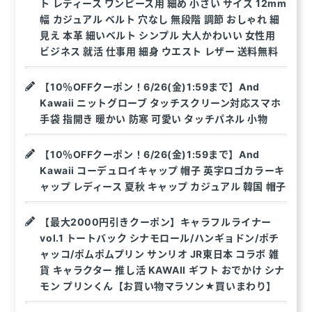
ト レディース ワンピース用 細め 小さい サイズ 12mm
幅 カジュアル ベルト 穴なし 無段階 調節 おしゃれ 細
見え 本革 細いベルト シンプル 大人かわいい 女性用
ビジネス 就活 仕事用 細身 ウエスト レザー 送料無料
【10％OFFクーポン！6/26(金)1:59まで】And
Kawaii ニットグローブ タッチスクリーン対応スマホ
手袋 指開き 暖かい 防寒 可愛い タッチパネル 小物
【10％OFFクーポン！6/26(金)1:59まで】And
Kawaii コーデュロイキャップ 帽子 英字ロゴカラーキ
ャップ レディース 夏秋 キャップ カジュアル 韓国 帽子
【最大2000円引きクーポン】キャラフルライナー
vol.1 トートバック シナモロール/ハンギョドン/ポチ
ャッコ/ポムポムプリン サンリオ JR東日本 コラボ 雑
貨 キャラクター 推し活 KAWAII ギフト おでかけ シナ
モン プリンくん【お買い物マラソン★買いまわり】