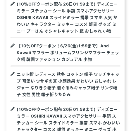
(10％OFFクーポン配布 26日01:59まで) ディズニー
ミラー ステッカー シール 手鏡 スマホアクセサリー
OSHIRI KAWAII スライドミラー 携帯 スマホ 人気 か
わいい キャラクター ミッキー コスメ 雑貨 グッズ ミ
ニー プーさん オシャレキャット 鏡 おしゃれ 小物
【10％OFFクーポン！6/26(金)1:59まで】And
Kawaii マフラー ボリュームフリンジマフラー チェッ
ク柄 韓国ファッション カジュアル 小物
ニット帽 レディース 秋冬 コットン 帽子 ワッチキャッ
プ 可愛い ウサギの耳 小顔効果 かわいい おしゃれ レ
ジャー なりきり帽子 着ぐるみキャップ帽子 サンタ帽
子 女性 男性 帽子折りたたみ
(10％OFFクーポン配布 26日01:59まで) ディズニー
ミラー OSHIRI KAWAII スマホアクセサリー 手鏡 ス
テッカー シール スライドミラー 携帯 スマホ かわいい
キャラクター コスメ 雑貨 ミッキー ミニー グッズ 小