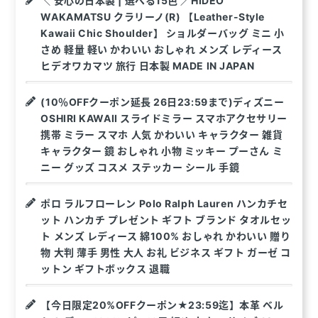
＼ 安心の日本製 | 選べる15色 ／HIDEO
WAKAMATSU クラリーノ(R) 【Leather-Style
Kawaii Chic Shoulder】 ショルダーバッグ ミニ 小
さめ 軽量 軽い かわいい おしゃれ メンズ レディース
ヒデオワカマツ 旅行 日本製 MADE IN JAPAN
(10％OFFクーポン延長 26日23:59まで)ディズニー
OSHIRI KAWAII スライドミラー スマホアクセサリー
携帯 ミラー スマホ 人気 かわいい キャラクター 雑貨
キャラクター 鏡 おしゃれ 小物 ミッキー プーさん ミ
ニー グッズ コスメ ステッカー シール 手鏡
ポロ ラルフローレン Polo Ralph Lauren ハンカチセ
ット ハンカチ プレゼント ギフト ブランド タオルセッ
ト メンズ レディース 綿100% おしゃれ かわいい 贈り
物 大判 薄手 男性 大人 お礼 ビジネス ギフト ガーゼ コ
ットン ギフトボックス 退職
【今日限定20%OFFクーポン★23:59迄】本革 ベル