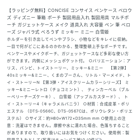
【ラッピング無料】CONCISE コンサイス ペンケース ベロウ
ズ ディズニー 筆箱 ポーチ 製図用品入れ 製図用具 マルチポ
ーチ ガジェットケース メイク 道具入れ 大容量 ペン 筆 ベロ
ーズ ジャバラ式 べろうず ミッキー ミニー 白雪姫
ホルダーを引き出してペンやブラシ、小物などをキレイに収納。
一目で何がどこにあるのかわかる、整理整頓上手なポーチです。
ペンケースやメイクポーチ、ガジェットケースなど多彩な使い方
ができます。内側にメッシュポケット付。 ○バリエーション：ア
リス、バンビ、トイストーリー、ミッキー&ミニー 【第2弾】
40sミッキー&ミニー、くまのプーさん、リトル・マーメイド、ト
イ・ストーリーN 【第3弾・アイスクリームカラーシリーズ】 ミ
ッキー&ミニーレトロ（チョコミント）、 ティンカーベル（ブル
ーベリーチーズケーキ）、 白雪姫（アップルカスタード）、 ト
イ・ストーリー4（キャラメルバニラ） ○材質：合成皮革・ポリ
エステル （DTS-0566C、DTS-0567Cは、ポリウレタン・ポリエ
ステル） ○サイズ：約H80×W172×D35mm mm ○使用上の注
意：洗濯はできません。摩擦や水に濡れた場合、色落ちすること
がありますので、取り扱いにはお気をつけください。使用例：製
図用品入れとして(写真はキャンパス地)0 (0件)