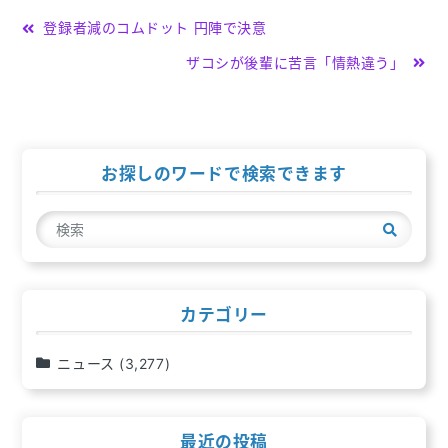
投
登録者減のコムドット 円陣で決意
稿
ザコシが後輩に苦言「情熱違う」
ナ
ビ
ゲ
お探しのワードで検索できます
ー
検
シ
索
ョ
ン
カテゴリー
ニュース
(3,277)
最近の投稿