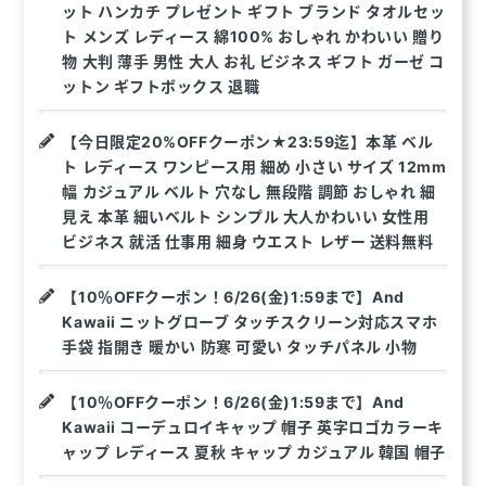
ット ハンカチ プレゼント ギフト ブランド タオルセッ
ト メンズ レディース 綿100% おしゃれ かわいい 贈り
物 大判 薄手 男性 大人 お礼 ビジネス ギフト ガーゼ コ
ットン ギフトボックス 退職
【今日限定20%OFFクーポン★23:59迄】本革 ベル
ト レディース ワンピース用 細め 小さい サイズ 12mm
幅 カジュアル ベルト 穴なし 無段階 調節 おしゃれ 細
見え 本革 細いベルト シンプル 大人かわいい 女性用
ビジネス 就活 仕事用 細身 ウエスト レザー 送料無料
【10％OFFクーポン！6/26(金)1:59まで】And
Kawaii ニットグローブ タッチスクリーン対応スマホ
手袋 指開き 暖かい 防寒 可愛い タッチパネル 小物
【10％OFFクーポン！6/26(金)1:59まで】And
Kawaii コーデュロイキャップ 帽子 英字ロゴカラーキ
ャップ レディース 夏秋 キャップ カジュアル 韓国 帽子