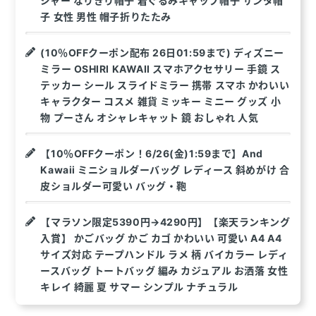
ジャー なりきり帽子 着ぐるみキャップ帽子 サンタ帽
子 女性 男性 帽子折りたたみ
(10％OFFクーポン配布 26日01:59まで) ディズニー
ミラー OSHIRI KAWAII スマホアクセサリー 手鏡 ス
テッカー シール スライドミラー 携帯 スマホ かわいい
キャラクター コスメ 雑貨 ミッキー ミニー グッズ 小
物 プーさん オシャレキャット 鏡 おしゃれ 人気
【10％OFFクーポン！6/26(金)1:59まで】And
Kawaii ミニショルダーバッグ レディース 斜めがけ 合
皮ショルダー可愛い バッグ・鞄
【マラソン限定5390円→4290円】【楽天ランキング
入賞】 かごバッグ かご カゴ かわいい 可愛い A4 A4
サイズ対応 テープハンドル ラメ 柄 バイカラー レディ
ースバッグ トートバッグ 編み カジュアル お洒落 女性
キレイ 綺麗 夏 サマー シンプル ナチュラル