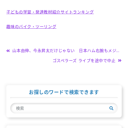
子どもの学習・発達教材紹介サイトランキング
趣味のバイク・ツーリング
投
山本由伸、今永昇太だけじゃない 日本ハム右腕もメジャーで争奪戦か(J-CASTニュース)
稿
ゴスペラーズ ライブを途中で中止
ナ
ビ
ゲ
お探しのワードで検索できます
ー
検
シ
索
ョ