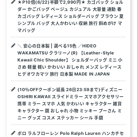
★P10倍(6/22)半額で2,990円★ カゴバック ショル
ダー かごバッグ ベージュ カジュアル 大容量 通勤 春
カゴバッグ レディース ショルダーバッグ ブラウン 夏
シンプル バッグ 大人かわいい 収納 旅行 斜めがけ マ
マバッグ
＼ 安心の日本製 | 選べる15色 ／HIDEO
WAKAMATSU クラリーノ(R) 【Leather-Style
Kawaii Chic Shoulder】 ショルダーバッグ ミニ 小
さめ 軽量 軽い かわいい おしゃれ メンズ レディース
ヒデオワカマツ 旅行 日本製 MADE IN JAPAN
(10％OFFクーポン延長 26日23:59まで)ディズニー
OSHIRI KAWAII スライドミラー スマホアクセサリー
携帯 ミラー スマホ 人気 かわいい キャラクター 雑貨
キャラクター 鏡 おしゃれ 小物 ミッキー プーさん ミ
ニー グッズ コスメ ステッカー シール 手鏡
ポロ ラルフローレン Polo Ralph Lauren ハンカチセ