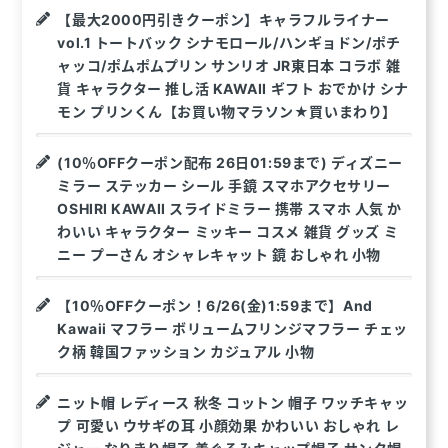
【最大2000円引きクーポン】キャラフルライナー
vol.1 トートバック シナモロール/ハンギョドン/ポチ
ャッコ/ポムポムプリン サンリオ JR東日本 コラボ 雑
貨 キャラクター 推し活 KAWAII ギフト おでかけ シナ
モン プリンくん【お買い物マラソン★買いまわり】
(10％OFFクーポン配布 26日01:59まで) ディズニー
ミラー ステッカー シール 手鏡 スマホアクセサリー
OSHIRI KAWAII スライドミラー 携帯 スマホ 人気 か
わいい キャラクター ミッキー コスメ 雑貨 グッズ ミ
ニー プーさん オシャレキャット 鏡 おしゃれ 小物
【10％OFFクーポン！6/26(金)1:59まで】And
Kawaii マフラー ボリュームフリンジマフラー チェッ
ク柄 韓国ファッション カジュアル 小物
ニット帽 レディース 秋冬 コットン 帽子 ワッチキャッ
プ 可愛い ウサギの耳 小顔効果 かわいい おしゃれ レ