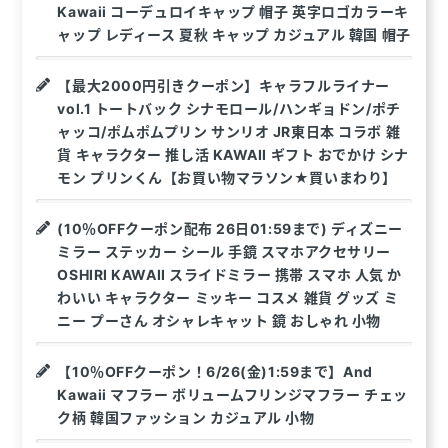
Kawaii コーデュロイキャップ 帽子 英字ロゴカラーキ
ャップ レディース 夏秋 キャップ カジュアル 韓国 帽子
【最大2000円引きクーポン】キャラフルライナー
vol.1 トートバック シナモロール/ハンギョドン/ポチ
ャッコ/ポムポムプリン サンリオ JR東日本 コラボ 雑
貨 キャラクター 推し活 KAWAII ギフト おでかけ シナ
モン プリンくん【お買い物マラソン★買いまわり】
(10％OFFクーポン配布 26日01:59まで) ディズニー
ミラー ステッカー シール 手鏡 スマホアクセサリー
OSHIRI KAWAII スライドミラー 携帯 スマホ 人気 か
わいい キャラクター ミッキー コスメ 雑貨 グッズ ミ
ニー プーさん オシャレキャット 鏡 おしゃれ 小物
【10％OFFクーポン！6/26(金)1:59まで】And
Kawaii マフラー ボリュームフリンジマフラー チェッ
ク柄 韓国ファッション カジュアル 小物