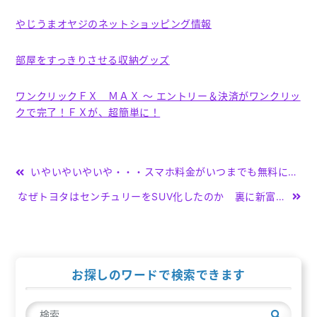
やじうまオヤジのネットショッピング情報
部屋をすっきりさせる収納グッズ
ワンクリックＦＸ ＭＡＸ ～ エントリー＆決済がワンクリッ
クで完了！ＦＸが、超簡単に！
投
いやいやいやいや・・・スマホ料金がいつまでも無料にできるチャンスですよ。
稿
なぜトヨタはセンチュリーをSUV化したのか 裏に新富裕層の存在(日経クロストレンド)
ナ
ビ
ゲ
お探しのワードで検索できます
ー
検