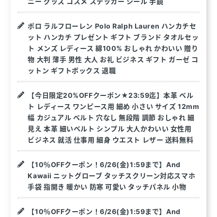
ニー グッズ コスメ ステッカー シール 手鏡
ポロ ラルフローレン Polo Ralph Lauren ハンカチセ
ット ハンカチ プレゼント ギフト ブランド タオルセッ
ト メンズ レディース 綿100% おしゃれ かわいい 贈り
物 大判 薄手 男性 大人 お礼 ビジネス ギフト ガーゼ コ
ットン ギフトボックス 退職
【今日限定20%OFFクーポン★23:59迄】本革 ベル
ト レディース ワンピース用 細め 小さい サイズ 12mm
幅 カジュアル ベルト 穴なし 無段階 調節 おしゃれ 細
見え 本革 細いベルト シンプル 大人かわいい 女性用
ビジネス 就活 仕事用 細身 ウエスト レザー 送料無料
【10％OFFクーポン！6/26(金)1:59まで】And
Kawaii ニットグローブ タッチスクリーン対応スマホ
手袋 指開き 暖かい 防寒 可愛い タッチパネル 小物
【10％OFFクーポン！6/26(金)1:59まで】And