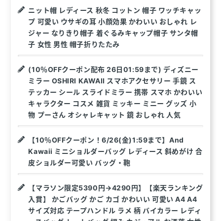
ニット帽 レディース 秋冬 コットン 帽子 ワッチキャッ
プ 可愛い ウサギの耳 小顔効果 かわいい おしゃれ レ
ジャー なりきり帽子 着ぐるみキャップ帽子 サンタ帽
子 女性 男性 帽子折りたたみ
(10％OFFクーポン配布 26日01:59まで) ディズニー
ミラー OSHIRI KAWAII スマホアクセサリー 手鏡 ス
テッカー シール スライドミラー 携帯 スマホ かわいい
キャラクター コスメ 雑貨 ミッキー ミニー グッズ 小
物 プーさん オシャレキャット 鏡 おしゃれ 人気
【10％OFFクーポン！6/26(金)1:59まで】And
Kawaii ミニショルダーバッグ レディース 斜めがけ 合
皮ショルダー可愛い バッグ・鞄
【マラソン限定5390円→4290円】【楽天ランキング
入賞】 かごバッグ かご カゴ かわいい 可愛い A4 A4
サイズ対応 テープハンドル ラメ 柄 バイカラー レディ