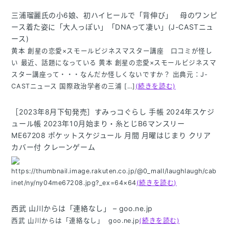
三浦瑠麗氏の小6娘、初ハイヒールで「背伸び」 母のワンピ
ース着た姿に「大人っぽい」「DNAって凄い」(J-CASTニュ
ース)
黄本 創星の恋愛×スモールビジネスマスター講座 口コミが怪し
い 最近、話題になっている 黄本 創星の恋愛×スモールビジネスマ
スター講座って・・・なんだか怪しくないですか？ 出典元：J-
CASTニュース 国際政治学者の三浦 […]
(続きを読む)
［2023年8月下旬発売］すみっコぐらし 手帳 2024年スケジ
ュール帳 2023年10月始まり・糸とじB6マンスリー
ME67208 ポケットスケジュール 月間 月曜はじまり クリア
カバー付 クレーンゲーム
https://thumbnail.image.rakuten.co.jp/@0_mall/laughlaugh/cab
inet/ny/ny04me67208.jpg?_ex=64×64
(続きを読む)
西武 山川からは「連絡なし」 – goo.ne.jp
西武 山川からは「連絡なし」 goo.ne.jp
(続きを読む)