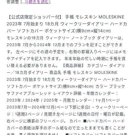
密調整 […]
(続きを読む)
【公式店限定ショッパー付】 手帳 モレスキン MOLESKINE
2023年 7月始まり 18カ月 ウィークリーダイアリー ハードカ
バー ソフトカバー ポケットサイズ(横9cm×縦14cm)
モレスキンの18カ月 ウィークリー ノートブック ダイアリーは、
2023年 7月から2024年 12月までのプランを記すことができま
す。 左ページにその週の予定を、右側の罫線入りページにはメモ
やアイディアを記入できます。 年末年始の忙しい時期に手帳を買
い替える必要がありません。 【商品詳細】 カテゴリー ダイアリ
ー／18カ月ダイアリー 商品名 手帳 モレスキン MOLESKINE
2023年 7月始まり 18カ月 ウィークリーダイアリー ハードカバー
ソフトカバー ポケットサイズ(横9cm×縦14cm) カラー ブラック
サファイアブルーレッド レイアウト詳細 – 年間カレンダー：
2023年 / 2024年 / 2025年 – 月間カレンダー：1ヶ月1ページ
2023年7月〜2024年12月(ページ下部に余白) – ウィークリーペー
ジ：1週間2ページ / 見開き左ページに1週間の日付・曜日が記載。
右ページに横罫のフリーページ。 カバー ■ハードカバー ハード
カバーの表紙は厚手のボール紙なので立ったままでも書くことが
出来、書く場所を選びません。 ■ソフトカバー ソフトカバーは柔