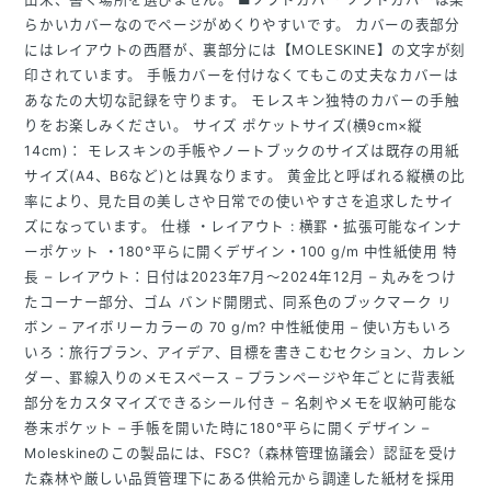
らかいカバーなのでページがめくりやすいです。 カバーの表部分
にはレイアウトの西暦が、裏部分には【MOLESKINE】の文字が刻
印されています。 手帳カバーを付けなくてもこの丈夫なカバーは
あなたの大切な記録を守ります。 モレスキン独特のカバーの手触
りをお楽しみください。 サイズ ポケットサイズ(横9cm×縦
14cm)： モレスキンの手帳やノートブックのサイズは既存の用紙
サイズ(A4、B6など)とは異なります。 黄金比と呼ばれる縦横の比
率により、見た目の美しさや日常での使いやすさを追求したサイ
ズになっています。 仕様 ・レイアウト : 横罫・拡張可能なインナ
ーポケット ・180°平らに開くデザイン・100 g/m 中性紙使用 特
長 – レイアウト：日付は2023年7月〜2024年12月 – 丸みをつけ
たコーナー部分、ゴム バンド開閉式、同系色のブックマーク リ
ボン – アイボリーカラーの 70 g/m? 中性紙使用 – 使い方もいろ
いろ：旅行プラン、アイデア、目標を書きこむセクション、カレン
ダー、罫線入りのメモスペース – プランページや年ごとに背表紙
部分をカスタマイズできるシール付き – 名刺やメモを収納可能な
巻末ポケット – 手帳を開いた時に180°平らに開くデザイン –
Moleskineのこの製品には、FSC?（森林管理協議会）認証を受け
た森林や厳しい品質管理下にある供給元から調達した紙材を採用