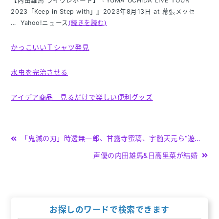
【内田雄馬 ライヴレポート】『YUMA UCHIDA LIVE TOUR
2023「Keep in Step with」』2023年8月13日 at 幕張メッセ
… Yahoo!ニュース
(続きを読む)
かっこいいＴシャツ発見
水虫を完治させる
アイデア商品 見るだけで楽しい便利グッズ
投
「鬼滅の刃」時透無一郎、甘露寺蜜璃、宇髄天元ら“遊郭編”“刀鍛冶の里編”のキャラが続々参戦！ 「パズドラ」でコラボ開催(アニメ！アニメ！)
稿
声優の内田雄馬&日高里菜が結婚
ナ
ビ
ゲ
お探しのワードで検索できます