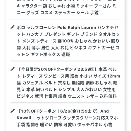
キャラクター 鏡 おしゃれ 小物 ミッキー プーさん ミ
ニー グッズ コスメ ステッカー シール 手鏡
ポロ ラルフローレン Polo Ralph Lauren ハンカチセ
ット ハンカチ プレゼント ギフト ブランド タオルセッ
ト メンズ レディース 綿100% おしゃれ かわいい 贈り
物 大判 薄手 男性 大人 お礼 ビジネス ギフト ガーゼ コ
ットン ギフトボックス 退職
【今日限定20%OFFクーポン★23:59迄】本革 ベル
ト レディース ワンピース用 細め 小さい サイズ 12mm
幅 カジュアル ベルト 穴なし 無段階 調節 おしゃれ 細
見え 本革 細いベルト シンプル 大人かわいい 女性用
ビジネス 就活 仕事用 細身 ウエスト レザー 送料無料
【10％OFFクーポン！6/26(金)1:59まで】And
Kawaii ニットグローブ タッチスクリーン対応スマホ
手袋 指開き 暖かい 防寒 可愛い タッチパネル 小物