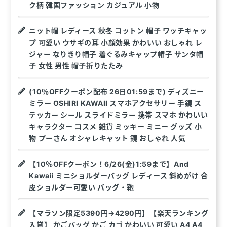
ク柄 韓国ファッション カジュアル 小物
ニット帽 レディース 秋冬 コットン 帽子 ワッチキャッ
プ 可愛い ウサギの耳 小顔効果 かわいい おしゃれ レ
ジャー なりきり帽子 着ぐるみキャップ帽子 サンタ帽
子 女性 男性 帽子折りたたみ
(10％OFFクーポン配布 26日01:59まで) ディズニー
ミラー OSHIRI KAWAII スマホアクセサリー 手鏡 ス
テッカー シール スライドミラー 携帯 スマホ かわいい
キャラクター コスメ 雑貨 ミッキー ミニー グッズ 小
物 プーさん オシャレキャット 鏡 おしゃれ 人気
【10％OFFクーポン！6/26(金)1:59まで】And
Kawaii ミニショルダーバッグ レディース 斜めがけ 合
皮ショルダー可愛い バッグ・鞄
【マラソン限定5390円→4290円】【楽天ランキング
入賞】 かごバッグ かご カゴ かわいい 可愛い A4 A4