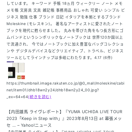
しています。 キーワード 手帳 18ヵ月 ウィークリー ノート メモ
メモ帳 文房具 文具 雑記帳 事務用品 おしゃれ 可愛い シンプル ビ
ジネス 勉強 仕事 ブランド 日記 イタリアを本拠とするブランド
Moleskine (モレスキン)。 著名なアーティストに愛されたノート
ブックを現代に甦らせました。 丸みを帯びた角をもつ長方形にゴ
ムバンドというシンボリックなノートブックは 世界120か国以上
で流通され、 今ではノートブックに加え豊富なバッグコレクショ
ンや デジタルデバイスなどクリエイティブ、トラベル、ビジネス
ツールとしてラインナップは多岐にわたります。4.17 (6件)
https://thumbnail.image.rakuten.co.jp/@0_mall/moleskine/cabi
net/item01/dhb18wn2y24/dhb18wn2y24_00.jpg?
_ex=64×64
(続きを読む)
【内田雄馬 ライヴレポート】『YUMA UCHIDA LIVE TOUR
2023「Keep in Step with」』2023年8月13日 at 幕張メッ
セ … – Yahoo!ニュース