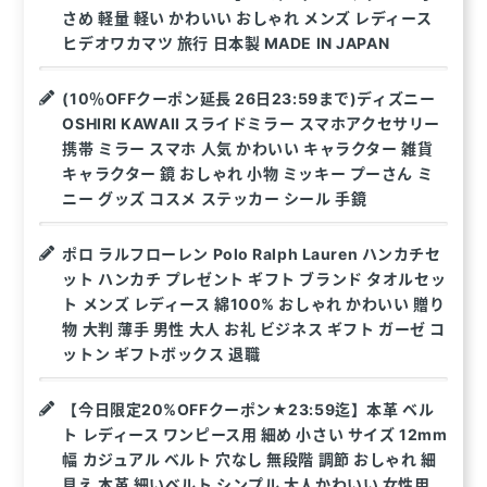
さめ 軽量 軽い かわいい おしゃれ メンズ レディース
ヒデオワカマツ 旅行 日本製 MADE IN JAPAN
(10％OFFクーポン延長 26日23:59まで)ディズニー
OSHIRI KAWAII スライドミラー スマホアクセサリー
携帯 ミラー スマホ 人気 かわいい キャラクター 雑貨
キャラクター 鏡 おしゃれ 小物 ミッキー プーさん ミ
ニー グッズ コスメ ステッカー シール 手鏡
ポロ ラルフローレン Polo Ralph Lauren ハンカチセ
ット ハンカチ プレゼント ギフト ブランド タオルセッ
ト メンズ レディース 綿100% おしゃれ かわいい 贈り
物 大判 薄手 男性 大人 お礼 ビジネス ギフト ガーゼ コ
ットン ギフトボックス 退職
【今日限定20%OFFクーポン★23:59迄】本革 ベル
ト レディース ワンピース用 細め 小さい サイズ 12mm
幅 カジュアル ベルト 穴なし 無段階 調節 おしゃれ 細
見え 本革 細いベルト シンプル 大人かわいい 女性用