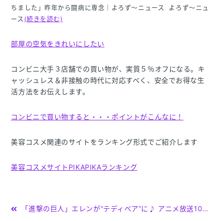
ちました」昨年から闘病に専念｜よろず〜ニュース よろず〜ニュ
ース
(続きを読む)
部屋の空気をきれいにしたい
コンビニ大手３店舗での買い物が、実質５％オフになる。キ
ャッシュレス＆非接触の時代に対応すべく、安全でお得な生
活方法をお伝えします。
コンビニで買い物すると・・・ポイントがこんなに！
美容コスメ関連のサイトをランキング形式でご紹介します
美容コスメサイトPIKAPIKAランキング
投
「進撃の巨人」エレンが”テディベア”に♪ アニメ放送10周年記念、ドイツの老舗メーカー「シュタイフ」とコラボ(アニメ！アニメ！)