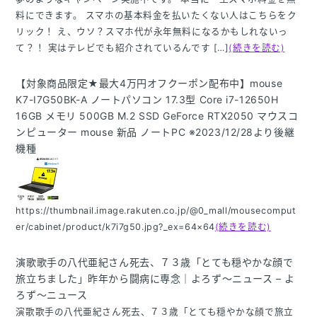
料にできます。 スマホの基本料金を払いたくない人はこちらをク
リック！ え、ウソ？スマホ代が永年無料になるかもしれないっ
て？！ 実はテレビでも紹介されているんです […]
(続きを読む)
【対象商品限定★最大4万円オフクーポン配布中】mouse
K7-I7G50BK-A ノートパソコン 17.3型 Core i7-12650H
16GB メモリ 500GB M.2 SSD GeForce RTX2050 マウスコ
ンピューター mouse 新品 ノートPC ※2023/12/28より後継
機種
https://thumbnail.image.rakuten.co.jp/@0_mall/mousecomput
er/cabinet/product/k7i7g50.jpg?_ex=64×64
(続きを読む)
演歌歌手の八代亜紀さん死去、７３歳「とても穏やかな顔で
旅立ちました」昨年から闘病に専念｜よろず〜ニュース – よ
ろず〜ニュース
演歌歌手の八代亜紀さん死去、７３歳「とても穏やかな顔で旅立