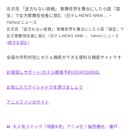
吉沢亮 「途方もない挑戦」 歌舞伎界を舞台にした小説『国
宝』で女方歌舞伎役者に挑む（日テレNEWS NNN … –
Yahoo!ニュース
吉沢亮 「途方もない挑戦」 歌舞伎界を舞台にした小説『国宝』で
女方歌舞伎役者に挑む（日テレNEWS NNN … Yahoo!ニュース
(続きを読む)
全国の市町村別にホテル検索ができる便利な検索サイトです
お宿探しサポート/ホテル検索予約/DOKODENEL
お気に入りアイシャドウを選びましょう
アニメファンのサイト
投
大人気コミック「怪獣8号」アニメ化！福西勝也、瀬戸麻沙美らキャスト陣が裏話を | テレ東・ＢＳテレ東の読んで見て … – テレ東プラス