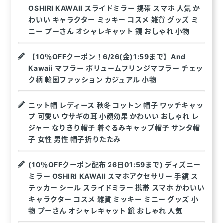
OSHIRI KAWAII スライドミラー 携帯 スマホ 人気 か
わいい キャラクター ミッキー コスメ 雑貨 グッズ ミ
ニー プーさん オシャレキャット 鏡 おしゃれ 小物
【10％OFFクーポン！6/26(金)1:59まで】And
Kawaii マフラー ボリュームフリンジマフラー チェッ
ク柄 韓国ファッション カジュアル 小物
ニット帽 レディース 秋冬 コットン 帽子 ワッチキャッ
プ 可愛い ウサギの耳 小顔効果 かわいい おしゃれ レ
ジャー なりきり帽子 着ぐるみキャップ帽子 サンタ帽
子 女性 男性 帽子折りたたみ
(10％OFFクーポン配布 26日01:59まで) ディズニー
ミラー OSHIRI KAWAII スマホアクセサリー 手鏡 ス
テッカー シール スライドミラー 携帯 スマホ かわいい
キャラクター コスメ 雑貨 ミッキー ミニー グッズ 小
物 プーさん オシャレキャット 鏡 おしゃれ 人気