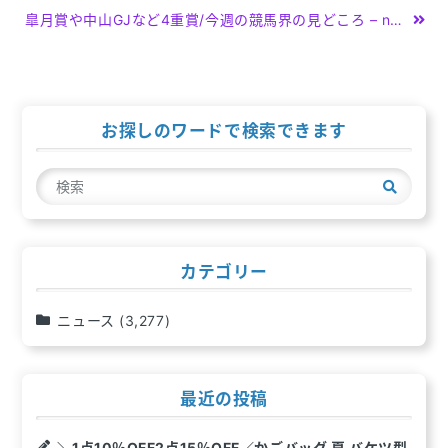
稿
皐月賞や中山GJなど4重賞/今週の競馬界の見どころ – netkeiba
ナ
ビ
ゲ
お探しのワードで検索できます
ー
検
シ
索
ョ
ン
カテゴリー
ニュース
(3,277)
最近の投稿
＼1点10％OFF2点15％OFF／かごバッグ 夏 バケツ型