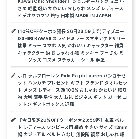
Kawaii Chic Shoulder】 ショルダーバッグ ミニ 小
さめ 軽量 軽い かわいい おしゃれ メンズ レディース
ヒデオワカマツ 旅行 日本製 MADE IN JAPAN
(10％OFFクーポン延長 26日23:59まで)ディズニー
OSHIRI KAWAII スライドミラー スマホアクセサリー
携帯 ミラー スマホ 人気 かわいい キャラクター 雑貨
キャラクター 鏡 おしゃれ 小物 ミッキー プーさん ミ
ニー グッズ コスメ ステッカー シール 手鏡
ポロ ラルフローレン Polo Ralph Lauren ハンカチセ
ット ハンカチ プレゼント ギフト ブランド タオルセッ
ト メンズ レディース 綿100% おしゃれ かわいい 贈り
物 大判 薄手 男性 大人 お礼 ビジネス ギフト ガーゼ コ
ットン ギフトボックス 退職
【今日限定20%OFFクーポン★23:59迄】本革 ベル
ト レディース ワンピース用 細め 小さい サイズ 12mm
幅 カジュアル ベルト 穴なし 無段階 調節 おしゃれ 細