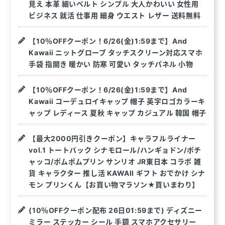
見え 本革 細いベルト シンプル 大人かわいい 女性用
ビジネス 就活 仕事用 細身 ウエスト レザー 送料無料
【10％OFFクーポン！6/26(金)1:59まで】And
Kawaii ニットグローブ タッチスクリーン対応スマホ
手袋 指開き 暖かい 防寒 可愛い タッチパネル 小物
【10％OFFクーポン！6/26(金)1:59まで】And
Kawaii コーデュロイキャップ 帽子 英字ロゴカラーキ
ャップ レディース 夏秋 キャップ カジュアル 韓国 帽子
【最大2000円引きクーポン】キャラフルライナー
vol.1 トートバック シナモロール/ハンギョドン/ポチ
ャッコ/ポムポムプリン サンリオ JR東日本 コラボ 雑
貨 キャラクター 推し活 KAWAII ギフト おでかけ シナ
モン プリンくん【お買い物マラソン★買いまわり】
(10％OFFクーポン配布 26日01:59まで) ディズニー
ミラー ステッカー シール 手鏡 スマホアクセサリー