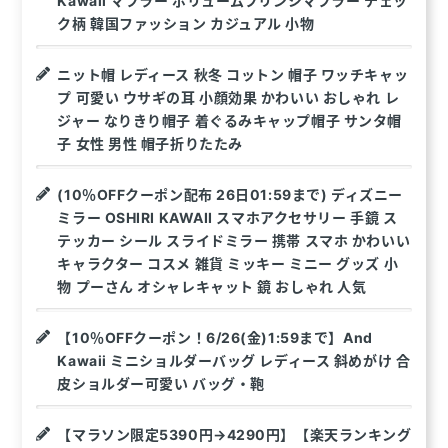
Kawaii マフラー ボリュームフリンジマフラー チェッ
ク柄 韓国ファッション カジュアル 小物
ニット帽 レディース 秋冬 コットン 帽子 ワッチキャッ
プ 可愛い ウサギの耳 小顔効果 かわいい おしゃれ レ
ジャー なりきり帽子 着ぐるみキャップ帽子 サンタ帽
子 女性 男性 帽子折りたたみ
(10％OFFクーポン配布 26日01:59まで) ディズニー
ミラー OSHIRI KAWAII スマホアクセサリー 手鏡 ス
テッカー シール スライドミラー 携帯 スマホ かわいい
キャラクター コスメ 雑貨 ミッキー ミニー グッズ 小
物 プーさん オシャレキャット 鏡 おしゃれ 人気
【10％OFFクーポン！6/26(金)1:59まで】And
Kawaii ミニショルダーバッグ レディース 斜めがけ 合
皮ショルダー可愛い バッグ・鞄
【マラソン限定5390円→4290円】【楽天ランキング