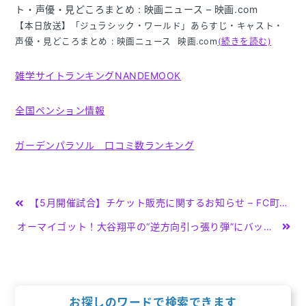
ト・声優・見どころまとめ : 映画ニュース – 映画.com
【本日放送】「ジュラシック・ワールド」あらすじ・キャスト・
声優・見どころまとめ : 映画ニュース 映画.com
(続きを読む)
雑学サイトランキングNANDEMOOK
全国ペンション情報
ガーデンパラソル 口コミ数ランキング
投
【5月開催試合】チケット販売に関するお知らせ – FC町田ゼルビア
稿
オーマイゴット！大谷翔平の“逆方向引っ張り弾”にバックネット裏の観客も呆然 打った瞬間“口ポカン”衝撃リアクション … – ABEMA TIMES
ナ
ビ
ゲ
お探しのワードで検索できます