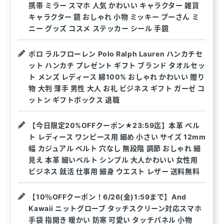
携帯 ミラー スマホ 人気 かわいい キャラクター 雑貨
キャラクター 鏡 おしゃれ 小物 ミッキー プーさん ミ
ニー グッズ コスメ ステッカー シール 手鏡
ポロ ラルフローレン Polo Ralph Lauren ハンカチセ
ット ハンカチ プレゼント ギフト ブランド タオルセッ
ト メンズ レディース 綿100% おしゃれ かわいい 贈り
物 大判 薄手 男性 大人 お礼 ビジネス ギフト ガーゼ コ
ットン ギフトボックス 退職
【今日限定20%OFFクーポン★23:59迄】本革 ベル
ト レディース ワンピース用 細め 小さい サイズ 12mm
幅 カジュアル ベルト 穴なし 無段階 調節 おしゃれ 細
見え 本革 細いベルト シンプル 大人かわいい 女性用
ビジネス 就活 仕事用 細身 ウエスト レザー 送料無料
【10％OFFクーポン！6/26(金)1:59まで】And
Kawaii ニットグローブ タッチスクリーン対応スマホ
手袋 指開き 暖かい 防寒 可愛い タッチパネル 小物