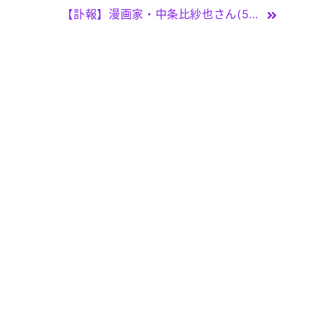
【訃報】漫画家・中条比紗也さん(50)死去「花ざかりの君たちへ」「シュガープリンセス」などで活躍 | TBS NEWS DIG – TBS NEWS DIG Powered by JNN