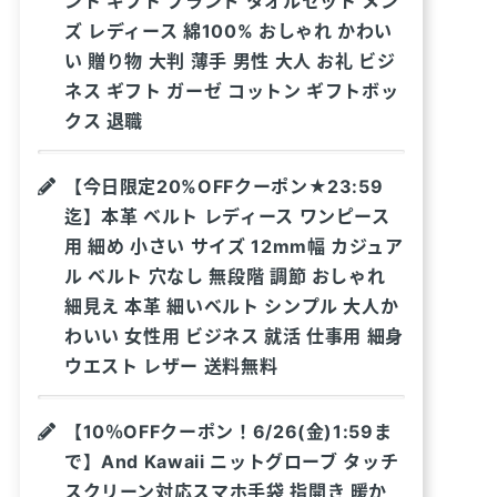
ント ギフト ブランド タオルセット メン
ズ レディース 綿100% おしゃれ かわい
い 贈り物 大判 薄手 男性 大人 お礼 ビジ
ネス ギフト ガーゼ コットン ギフトボッ
クス 退職
【今日限定20%OFFクーポン★23:59
迄】本革 ベルト レディース ワンピース
用 細め 小さい サイズ 12mm幅 カジュア
ル ベルト 穴なし 無段階 調節 おしゃれ
細見え 本革 細いベルト シンプル 大人か
わいい 女性用 ビジネス 就活 仕事用 細身
ウエスト レザー 送料無料
【10％OFFクーポン！6/26(金)1:59ま
で】And Kawaii ニットグローブ タッチ
スクリーン対応スマホ手袋 指開き 暖か