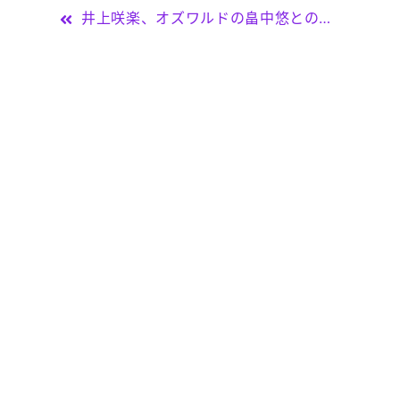
投
井上咲楽、オズワルドの畠中悠との破局を報告「嘘をつくことが心苦しく…」昨年に交際が明らかになっていた … – Yahoo!ニュース
稿
ナ
ビ
ゲ
ー
シ
ョ
ン