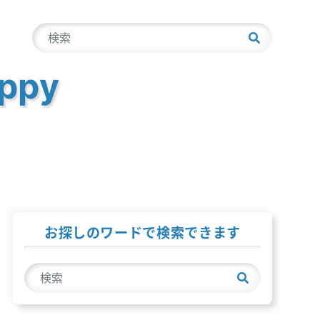
検
索
ppy
お探しのワードで検索できます
検
索