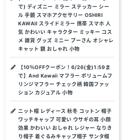
で) ディズニー ミラー ステッカー シー
ル 手鏡 スマホアクセサリー OSHIRI
KAWAII スライドミラー 携帯 スマホ 人
気 かわいい キャラクター ミッキー コス
メ 雑貨 グッズ ミニー プーさん オシャレ
キャット 鏡 おしゃれ 小物
【10％OFFクーポン！6/26(金)1:59ま
で】And Kawaii マフラー ボリュームフ
リンジマフラー チェック柄 韓国ファッ
ション カジュアル 小物
ニット帽 レディース 秋冬 コットン 帽子
ワッチキャップ 可愛い ウサギの耳 小顔
効果 かわいい おしゃれ レジャー なりき
り帽子 着ぐるみキャップ帽子 サンタ帽