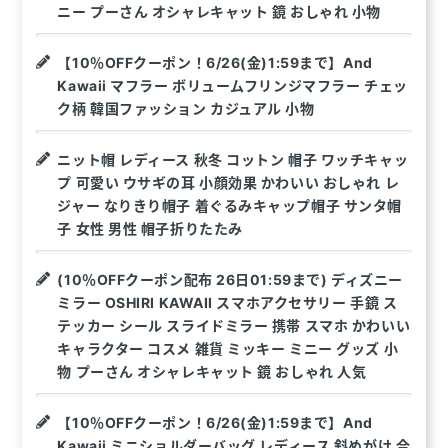
ニー プーさん オシャレキャット 鏡 おしゃれ 小物
【10％OFFクーポン！6/26(金)1:59まで】And
Kawaii マフラー ボリュームフリンジマフラー チェッ
ク柄 韓国ファッション カジュアル 小物
ニット帽 レディース 秋冬 コットン 帽子 ワッチキャッ
プ 可愛い ウサギの耳 小顔効果 かわいい おしゃれ レ
ジャー なりきり帽子 着ぐるみキャップ帽子 サンタ帽
子 女性 男性 帽子折りたたみ
(10％OFFクーポン配布 26日01:59まで) ディズニー
ミラー OSHIRI KAWAII スマホアクセサリー 手鏡 ス
テッカー シール スライドミラー 携帯 スマホ かわいい
キャラクター コスメ 雑貨 ミッキー ミニー グッズ 小
物 プーさん オシャレキャット 鏡 おしゃれ 人気
【10％OFFクーポン！6/26(金)1:59まで】And
Kawaii ミニショルダーバッグ レディース 斜めがけ 合