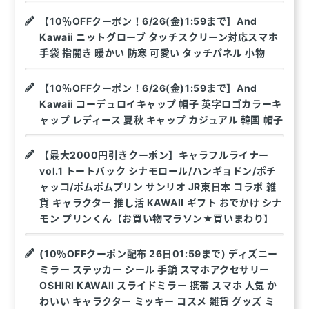
【10％OFFクーポン！6/26(金)1:59まで】And
Kawaii ニットグローブ タッチスクリーン対応スマホ
手袋 指開き 暖かい 防寒 可愛い タッチパネル 小物
【10％OFFクーポン！6/26(金)1:59まで】And
Kawaii コーデュロイキャップ 帽子 英字ロゴカラーキ
ャップ レディース 夏秋 キャップ カジュアル 韓国 帽子
【最大2000円引きクーポン】キャラフルライナー
vol.1 トートバック シナモロール/ハンギョドン/ポチ
ャッコ/ポムポムプリン サンリオ JR東日本 コラボ 雑
貨 キャラクター 推し活 KAWAII ギフト おでかけ シナ
モン プリンくん【お買い物マラソン★買いまわり】
(10％OFFクーポン配布 26日01:59まで) ディズニー
ミラー ステッカー シール 手鏡 スマホアクセサリー
OSHIRI KAWAII スライドミラー 携帯 スマホ 人気 か
わいい キャラクター ミッキー コスメ 雑貨 グッズ ミ