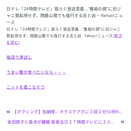
日テレ「24時間テレビ」揺らぐ放送意義…“番組の顔”に旧ジ
ャニ勢起用せず、問題山積でも強行する吉と凶 – Yahoo!ニュ
ース
日テレ「24時間テレビ」揺らぐ放送意義…“番組の顔”に旧ジャニ
勢起用せず、問題山積でも強行する吉と凶 Yahoo!ニュース
(続き
を読む)
福袋で運試し
うまい蟹が食べたいなら・・・
ニットを着こなそう
投
【ボクシング】加納陸、オラスクアガに３回２分50秒KO負け ８年ぶり世界戦悲願のベルト届かず – ニッカンスポーツ
稿
金田朋子と森渉が離婚 発表当日２７時間テレビに２人で生出演 (サンケイスポーツ) – Yahoo!ニュース