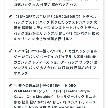
浴衣バッグ 大人 可愛い 編みバッグ 花火
【38％OFFでお買い得！26日23:59まで】トラベル
バッグ ボストンバッグ 折りたたみボストンバッグ 大
容量 超軽量 レディース メンズ トートバッグ トラベル
バッグ 旅行かばん シンプル おしゃれ コンパクト 撥水
キャリーオン 小さめ 修学旅行 ゴルフ
★P10倍(6/22)半額で2,990円★ カゴバック ショル
ダー かごバッグ ベージュ カジュアル 大容量 通勤 春
カゴバッグ レディース ショルダーバッグ ブラウン 夏
シンプル バッグ 大人かわいい 収納 旅行 斜めがけ マ
マバッグ
＼ 安心の日本製 | 選べる15色 ／HIDEO
WAKAMATSU クラリーノ(R) 【Leather-Style
Kawaii Chic Shoulder】 ショルダーバッグ ミニ 小
さめ 軽量 軽い かわいい おしゃれ メンズ レディース
ヒデオワカマツ 旅行 日本製 MADE IN JAPAN