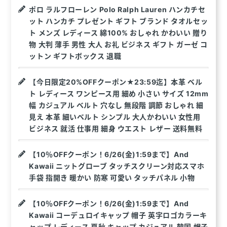
ポロ ラルフローレン Polo Ralph Lauren ハンカチセ
ット ハンカチ プレゼント ギフト ブランド タオルセッ
ト メンズ レディース 綿100% おしゃれ かわいい 贈り
物 大判 薄手 男性 大人 お礼 ビジネス ギフト ガーゼ コ
ットン ギフトボックス 退職
【今日限定20%OFFクーポン★23:59迄】本革 ベル
ト レディース ワンピース用 細め 小さい サイズ 12mm
幅 カジュアル ベルト 穴なし 無段階 調節 おしゃれ 細
見え 本革 細いベルト シンプル 大人かわいい 女性用
ビジネス 就活 仕事用 細身 ウエスト レザー 送料無料
【10％OFFクーポン！6/26(金)1:59まで】And
Kawaii ニットグローブ タッチスクリーン対応スマホ
手袋 指開き 暖かい 防寒 可愛い タッチパネル 小物
【10％OFFクーポン！6/26(金)1:59まで】And
Kawaii コーデュロイキャップ 帽子 英字ロゴカラーキ
ャップ レディース 夏秋 キャップ カジュアル 韓国 帽子