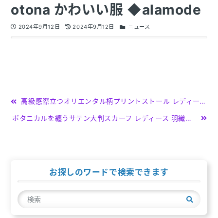
otona かわいい服 ◆alamode
2024年9月12日
2024年9月12日
ニュース
投
高級感際立つオリエンタル柄プリントストール レディースファッション 羽織り ブルー 青 パープル 紫 マフラー お出かけ 秋 冬 秋服 冬服 30代 40代 50代 60代 サワアラモード sawaalamode otona 大人 kawaii 可愛い 洋服 かわいい服 ◆alamode
稿
ボタニカルを纏うサテン大判スカーフ レディース 羽織り 小物 大判 グリーン 緑 エメラルドグリーン 日焼け対策 春 春服 夏 夏服 秋 秋服 冬 冬服 通年 30代 40代 50代 60代 サワアラモード sawaalamode otona 大人 kawaii 可愛い 洋服 かわいい服 ◆Sawa
ナ
ビ
ゲ
お探しのワードで検索できます
ー
検
シ
索