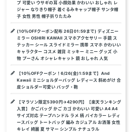
プ 可愛い ウサギの耳 小顔効果 かわいい おしゃれ レ
ジャー なりきり帽子 着ぐるみキャップ帽子 サンタ帽
子 女性 男性 帽子折りたたみ
(10％OFFクーポン配布 26日01:59まで) ディズニー
ミラー OSHIRI KAWAII スマホアクセサリー 手鏡 ス
テッカー シール スライドミラー 携帯 スマホ かわいい
キャラクター コスメ 雑貨 ミッキー ミニー グッズ 小
物 プーさん オシャレキャット 鏡 おしゃれ 人気
【10％OFFクーポン！6/26(金)1:59まで】And
Kawaii ミニショルダーバッグ レディース 斜めがけ 合
皮ショルダー可愛い バッグ・鞄
【マラソン限定5390円→4290円】【楽天ランキング
入賞】 かごバッグ かご カゴ かわいい 可愛い A4 A4
サイズ対応 テープハンドル ラメ 柄 バイカラー レディ
ースバッグ トートバッグ 編み カジュアル お洒落 女性
キレイ 綺麗 夏 サマー シンプル ナチュラル