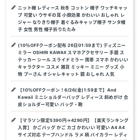
ニット帽 レディース 秋冬 コットン 帽子 ワッチキャッ
プ 可愛い ウサギの耳 小顔効果 かわいい おしゃれ レ
ジャー なりきり帽子 着ぐるみキャップ帽子 サンタ帽
子 女性 男性 帽子折りたたみ
(10％OFFクーポン配布 26日01:59まで) ディズニー
ミラー OSHIRI KAWAII スマホアクセサリー 手鏡 ス
テッカー シール スライドミラー 携帯 スマホ かわいい
キャラクター コスメ 雑貨 ミッキー ミニー グッズ 小
物 プーさん オシャレキャット 鏡 おしゃれ 人気
【10％OFFクーポン！6/26(金)1:59まで】And
Kawaii ミニショルダーバッグ レディース 斜めがけ 合
皮ショルダー可愛い バッグ・鞄
【マラソン限定5390円→4290円】【楽天ランキング
入賞】 かごバッグ かご カゴ かわいい 可愛い A4 A4
サイズ対応 テープハンドル ラメ 柄 バイカラー レディ