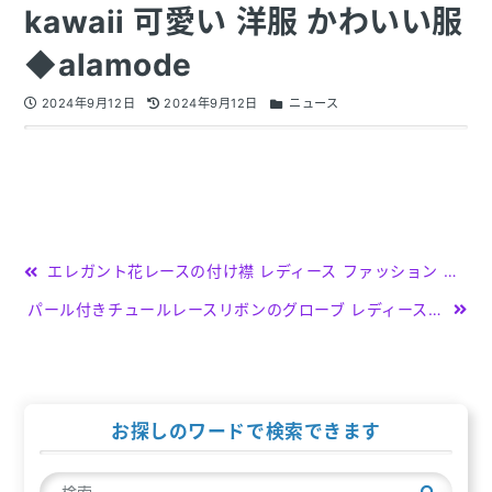
kawaii 可愛い 洋服 かわいい服
◆alamode
2024年9月12日
2024年9月12日
ニュース
投
エレガント花レースの付け襟 レディース ファッション トップス 小物 ブラック ワンポイント 春 夏 秋 冬 花 レース ボタン エレガント 大人 30代 40代 50代 60代 サワアラモード sawaalamode otona 大人 kawaii 可愛い 洋服 かわいい服 大人可愛い ◆alamode
稿
パール付きチュールレースリボンのグローブ レディース ファッション グローブ 手袋 ブラック 裏起毛 リボン 冬 パール チュール 光沢 暖かい フェミニン 30代 40代 50代 60代 サワアラモード sawaalamode otona 大人 kawaii 可愛い 洋服 かわいい服 ◆alamode
ナ
ビ
ゲ
お探しのワードで検索できます
ー
検