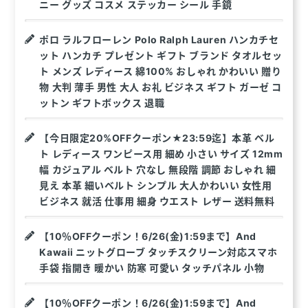
ニー グッズ コスメ ステッカー シール 手鏡
ポロ ラルフローレン Polo Ralph Lauren ハンカチセ
ット ハンカチ プレゼント ギフト ブランド タオルセッ
ト メンズ レディース 綿100% おしゃれ かわいい 贈り
物 大判 薄手 男性 大人 お礼 ビジネス ギフト ガーゼ コ
ットン ギフトボックス 退職
【今日限定20%OFFクーポン★23:59迄】本革 ベル
ト レディース ワンピース用 細め 小さい サイズ 12mm
幅 カジュアル ベルト 穴なし 無段階 調節 おしゃれ 細
見え 本革 細いベルト シンプル 大人かわいい 女性用
ビジネス 就活 仕事用 細身 ウエスト レザー 送料無料
【10％OFFクーポン！6/26(金)1:59まで】And
Kawaii ニットグローブ タッチスクリーン対応スマホ
手袋 指開き 暖かい 防寒 可愛い タッチパネル 小物
【10％OFFクーポン！6/26(金)1:59まで】And