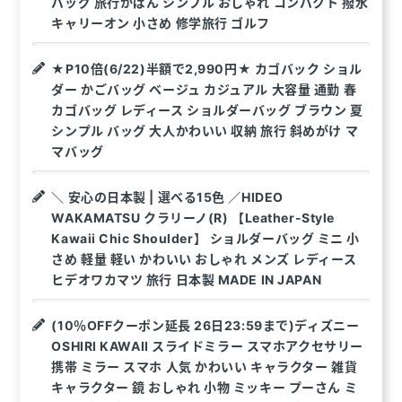
バッグ 旅行かばん シンプル おしゃれ コンパクト 撥水
キャリーオン 小さめ 修学旅行 ゴルフ
★P10倍(6/22)半額で2,990円★ カゴバック ショル
ダー かごバッグ ベージュ カジュアル 大容量 通勤 春
カゴバッグ レディース ショルダーバッグ ブラウン 夏
シンプル バッグ 大人かわいい 収納 旅行 斜めがけ マ
マバッグ
＼ 安心の日本製 | 選べる15色 ／HIDEO
WAKAMATSU クラリーノ(R) 【Leather-Style
Kawaii Chic Shoulder】 ショルダーバッグ ミニ 小
さめ 軽量 軽い かわいい おしゃれ メンズ レディース
ヒデオワカマツ 旅行 日本製 MADE IN JAPAN
(10％OFFクーポン延長 26日23:59まで)ディズニー
OSHIRI KAWAII スライドミラー スマホアクセサリー
携帯 ミラー スマホ 人気 かわいい キャラクター 雑貨
キャラクター 鏡 おしゃれ 小物 ミッキー プーさん ミ