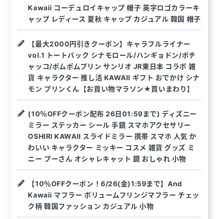
Kawaii コーデュロイキャップ 帽子 英字ロゴカラーキ
ャップ レディース 夏秋 キャップ カジュアル 韓国 帽子
【最大2000円引きクーポン】キャラフルライナー
vol.1 トートバック シナモロール/ハンギョドン/ポチ
ャッコ/ポムポムプリン サンリオ JR東日本 コラボ 雑
貨 キャラクター 推し活 KAWAII ギフト おでかけ シナ
モン プリンくん【お買い物マラソン★買いまわり】
(10％OFFクーポン配布 26日01:59まで) ディズニー
ミラー ステッカー シール 手鏡 スマホアクセサリー
OSHIRI KAWAII スライドミラー 携帯 スマホ 人気 か
わいい キャラクター ミッキー コスメ 雑貨 グッズ ミ
ニー プーさん オシャレキャット 鏡 おしゃれ 小物
【10％OFFクーポン！6/26(金)1:59まで】And
Kawaii マフラー ボリュームフリンジマフラー チェッ
ク柄 韓国ファッション カジュアル 小物