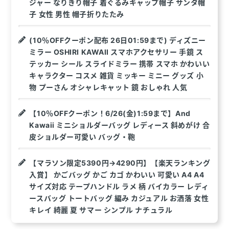
ジャー なりきり帽子 着ぐるみキャップ帽子 サンタ帽
子 女性 男性 帽子折りたたみ
(10％OFFクーポン配布 26日01:59まで) ディズニー
ミラー OSHIRI KAWAII スマホアクセサリー 手鏡 ス
テッカー シール スライドミラー 携帯 スマホ かわいい
キャラクター コスメ 雑貨 ミッキー ミニー グッズ 小
物 プーさん オシャレキャット 鏡 おしゃれ 人気
【10％OFFクーポン！6/26(金)1:59まで】And
Kawaii ミニショルダーバッグ レディース 斜めがけ 合
皮ショルダー可愛い バッグ・鞄
【マラソン限定5390円→4290円】【楽天ランキング
入賞】 かごバッグ かご カゴ かわいい 可愛い A4 A4
サイズ対応 テープハンドル ラメ 柄 バイカラー レディ
ースバッグ トートバッグ 編み カジュアル お洒落 女性
キレイ 綺麗 夏 サマー シンプル ナチュラル