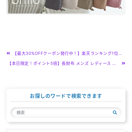
投
【最大30%OFFクーポン発行中！】楽天ランキング1位【ご予約受付中！】ショルダーバッグ レディース 本革 斜めがけバッグ 肩掛け 小さめ ダブルジッパー コンパクト 財布 多機能 シンプル おしゃれ かわいい ウォレットバッグ 仕分け ポケット たくさん
稿
【本日限定！ポイント5倍】長財布 メンズ レディース 財布 本革 ラウンドファスナー ギフト プレゼント ブランド 多機能 レザー 大容量 薄い かわいい おしゃれ 20代 30代 40代 50代
ナ
ビ
ゲ
お探しのワードで検索できます
ー
検
シ
索
ョ