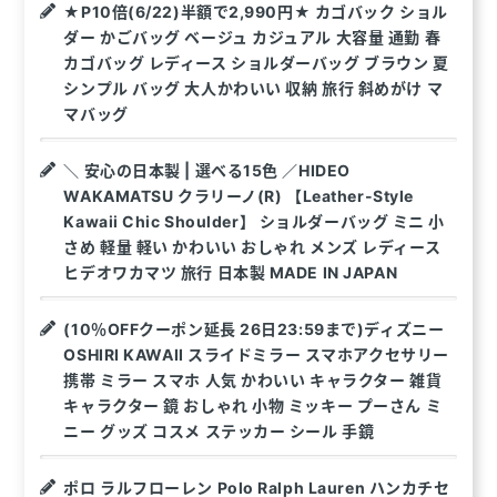
★P10倍(6/22)半額で2,990円★ カゴバック ショル
ダー かごバッグ ベージュ カジュアル 大容量 通勤 春
カゴバッグ レディース ショルダーバッグ ブラウン 夏
シンプル バッグ 大人かわいい 収納 旅行 斜めがけ マ
マバッグ
＼ 安心の日本製 | 選べる15色 ／HIDEO
WAKAMATSU クラリーノ(R) 【Leather-Style
Kawaii Chic Shoulder】 ショルダーバッグ ミニ 小
さめ 軽量 軽い かわいい おしゃれ メンズ レディース
ヒデオワカマツ 旅行 日本製 MADE IN JAPAN
(10％OFFクーポン延長 26日23:59まで)ディズニー
OSHIRI KAWAII スライドミラー スマホアクセサリー
携帯 ミラー スマホ 人気 かわいい キャラクター 雑貨
キャラクター 鏡 おしゃれ 小物 ミッキー プーさん ミ
ニー グッズ コスメ ステッカー シール 手鏡
ポロ ラルフローレン Polo Ralph Lauren ハンカチセ