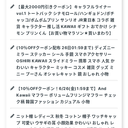
【最大2000円引きクーポン】キャラフルライナー
vol.1 トートバック シナモロール/ハンギョドン/ポチ
ャッコ/ポムポムプリン サンリオ JR東日本 コラボ 雑
貨 キャラクター 推し活 KAWAII ギフト おでかけ シナ
モン プリンくん【お買い物マラソン★買いまわり】
(10％OFFクーポン配布 26日01:59まで) ディズニー
ミラー ステッカー シール 手鏡 スマホアクセサリー
OSHIRI KAWAII スライドミラー 携帯 スマホ 人気 か
わいい キャラクター ミッキー コスメ 雑貨 グッズ ミ
ニー プーさん オシャレキャット 鏡 おしゃれ 小物
【10％OFFクーポン！6/26(金)1:59まで】And
Kawaii マフラー ボリュームフリンジマフラー チェッ
ク柄 韓国ファッション カジュアル 小物
ニット帽 レディース 秋冬 コットン 帽子 ワッチキャッ
プ 可愛い ウサギの耳 小顔効果 かわいい おしゃれ レ