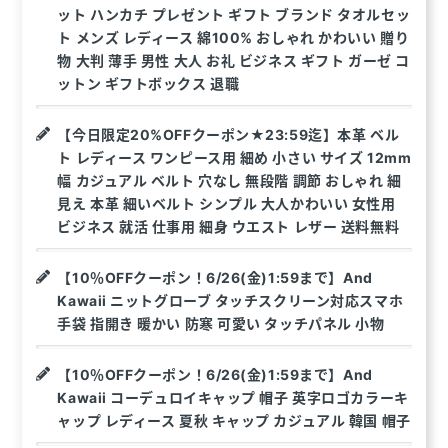
ット ハンカチ プレゼント ギフト ブランド タオルセッ
ト メンズ レディース 綿100% おしゃれ かわいい 贈り
物 大判 薄手 男性 大人 お礼 ビジネス ギフト ガーゼ コ
ットン ギフトボックス 退職
【今日限定20%OFFクーポン★23:59迄】本革 ベル
ト レディース ワンピース用 細め 小さい サイズ 12mm
幅 カジュアル ベルト 穴なし 無段階 調節 おしゃれ 細
見え 本革 細いベルト シンプル 大人かわいい 女性用
ビジネス 就活 仕事用 細身 ウエスト レザー 送料無料
【10％OFFクーポン！6/26(金)1:59まで】And
Kawaii ニットグローブ タッチスクリーン対応スマホ
手袋 指開き 暖かい 防寒 可愛い タッチパネル 小物
【10％OFFクーポン！6/26(金)1:59まで】And
Kawaii コーデュロイキャップ 帽子 英字ロゴカラーキ
ャップ レディース 夏秋 キャップ カジュアル 韓国 帽子