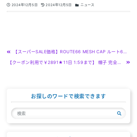
2024年12月5日
2024年12月5日
ニュース
投
【スーパーSALE価格】ROUTE66 MESH CAP ルート66 メッシュキャップ 帽子 メンズ レディース ストリート アメカジ 春夏 オールシーズン 海 山 フェス キャンプ アウトドア かわいい ロゴ サングラス SNS プチ おしゃれ バイク バイカー キャップ 大きめ 深め
稿
【クーポン利用で￥2891★11日 1:59まで】 帽子 完全遮光 パール キャップ（深め） 56-58cm レディース 紫外線対策 UV対策 遮光率100% 1級遮光 遮熱 遮蔽 日光 抗菌防臭 撥水 日焼け防止 ベースボールキャップ きれいめ 可愛い かわいい 日よけ
ナ
ビ
ゲ
お探しのワードで検索できます
ー
検
シ
索
ョ