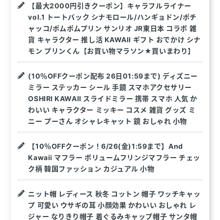
【最大2000円引きクーポン】キャラフルライナー
vol.1 トートバック シナモロール/ハンギョドン/ポチ
ャッコ/ポムポムプリン サンリオ JR東日本 コラボ 雑
貨 キャラクター 推し活 KAWAII ギフト おでかけ シナ
モン プリンくん【お買い物マラソン★買いまわり】
(10％OFFクーポン配布 26日01:59まで) ディズニー
ミラー ステッカー シール 手鏡 スマホアクセサリー
OSHIRI KAWAII スライドミラー 携帯 スマホ 人気 か
わいい キャラクター ミッキー コスメ 雑貨 グッズ ミ
ニー プーさん オシャレキャット 鏡 おしゃれ 小物
【10％OFFクーポン！6/26(金)1:59まで】And
Kawaii マフラー ボリュームフリンジマフラー チェッ
ク柄 韓国ファッション カジュアル 小物
ニット帽 レディース 秋冬 コットン 帽子 ワッチキャッ
プ 可愛い ウサギの耳 小顔効果 かわいい おしゃれ レ
ジャー なりきり帽子 着ぐるみキャップ帽子 サンタ帽