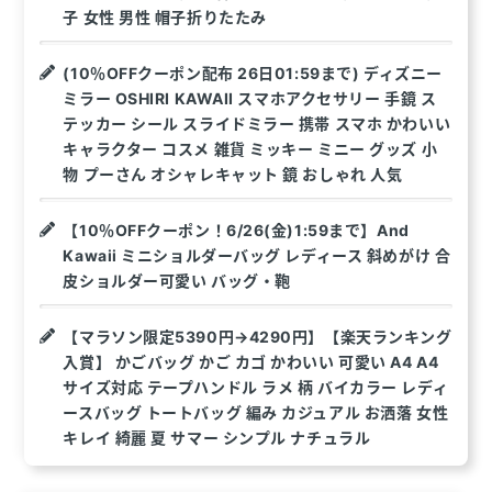
子 女性 男性 帽子折りたたみ
(10％OFFクーポン配布 26日01:59まで) ディズニー
ミラー OSHIRI KAWAII スマホアクセサリー 手鏡 ス
テッカー シール スライドミラー 携帯 スマホ かわいい
キャラクター コスメ 雑貨 ミッキー ミニー グッズ 小
物 プーさん オシャレキャット 鏡 おしゃれ 人気
【10％OFFクーポン！6/26(金)1:59まで】And
Kawaii ミニショルダーバッグ レディース 斜めがけ 合
皮ショルダー可愛い バッグ・鞄
【マラソン限定5390円→4290円】【楽天ランキング
入賞】 かごバッグ かご カゴ かわいい 可愛い A4 A4
サイズ対応 テープハンドル ラメ 柄 バイカラー レディ
ースバッグ トートバッグ 編み カジュアル お洒落 女性
キレイ 綺麗 夏 サマー シンプル ナチュラル