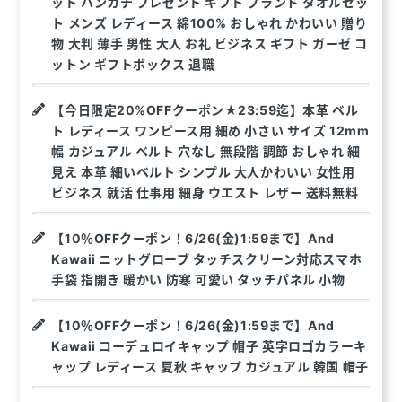
ット ハンカチ プレゼント ギフト ブランド タオルセッ
ト メンズ レディース 綿100% おしゃれ かわいい 贈り
物 大判 薄手 男性 大人 お礼 ビジネス ギフト ガーゼ コ
ットン ギフトボックス 退職
【今日限定20%OFFクーポン★23:59迄】本革 ベル
ト レディース ワンピース用 細め 小さい サイズ 12mm
幅 カジュアル ベルト 穴なし 無段階 調節 おしゃれ 細
見え 本革 細いベルト シンプル 大人かわいい 女性用
ビジネス 就活 仕事用 細身 ウエスト レザー 送料無料
【10％OFFクーポン！6/26(金)1:59まで】And
Kawaii ニットグローブ タッチスクリーン対応スマホ
手袋 指開き 暖かい 防寒 可愛い タッチパネル 小物
【10％OFFクーポン！6/26(金)1:59まで】And
Kawaii コーデュロイキャップ 帽子 英字ロゴカラーキ
ャップ レディース 夏秋 キャップ カジュアル 韓国 帽子