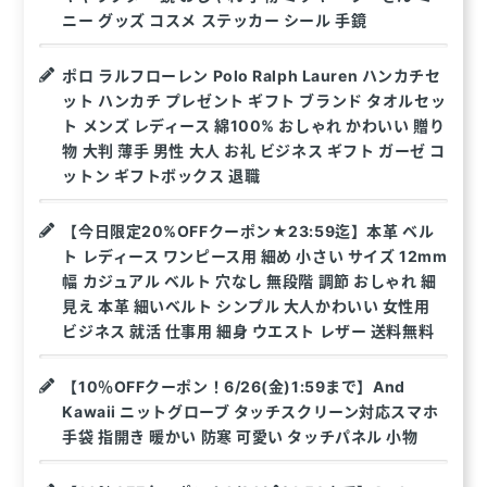
ニー グッズ コスメ ステッカー シール 手鏡
ポロ ラルフローレン Polo Ralph Lauren ハンカチセ
ット ハンカチ プレゼント ギフト ブランド タオルセッ
ト メンズ レディース 綿100% おしゃれ かわいい 贈り
物 大判 薄手 男性 大人 お礼 ビジネス ギフト ガーゼ コ
ットン ギフトボックス 退職
【今日限定20%OFFクーポン★23:59迄】本革 ベル
ト レディース ワンピース用 細め 小さい サイズ 12mm
幅 カジュアル ベルト 穴なし 無段階 調節 おしゃれ 細
見え 本革 細いベルト シンプル 大人かわいい 女性用
ビジネス 就活 仕事用 細身 ウエスト レザー 送料無料
【10％OFFクーポン！6/26(金)1:59まで】And
Kawaii ニットグローブ タッチスクリーン対応スマホ
手袋 指開き 暖かい 防寒 可愛い タッチパネル 小物