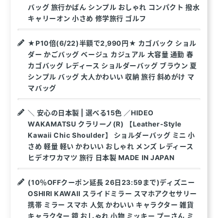
バッグ 旅行かばん シンプル おしゃれ コンパクト 撥水
キャリーオン 小さめ 修学旅行 ゴルフ
★P10倍(6/22)半額で2,990円★ カゴバック ショル
ダー かごバッグ ベージュ カジュアル 大容量 通勤 春
カゴバッグ レディース ショルダーバッグ ブラウン 夏
シンプル バッグ 大人かわいい 収納 旅行 斜めがけ マ
マバッグ
＼ 安心の日本製 | 選べる15色 ／HIDEO
WAKAMATSU クラリーノ(R) 【Leather-Style
Kawaii Chic Shoulder】 ショルダーバッグ ミニ 小
さめ 軽量 軽い かわいい おしゃれ メンズ レディース
ヒデオワカマツ 旅行 日本製 MADE IN JAPAN
(10％OFFクーポン延長 26日23:59まで)ディズニー
OSHIRI KAWAII スライドミラー スマホアクセサリー
携帯 ミラー スマホ 人気 かわいい キャラクター 雑貨
キャラクター 鏡 おしゃれ 小物 ミッキー プーさん ミ