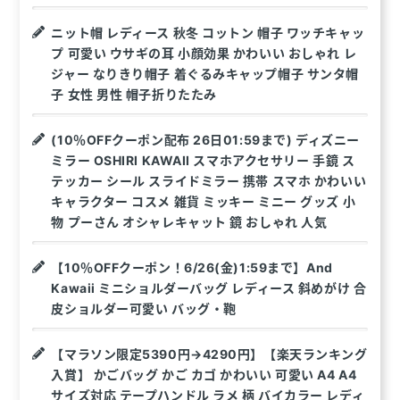
ニット帽 レディース 秋冬 コットン 帽子 ワッチキャッ
プ 可愛い ウサギの耳 小顔効果 かわいい おしゃれ レ
ジャー なりきり帽子 着ぐるみキャップ帽子 サンタ帽
子 女性 男性 帽子折りたたみ
(10％OFFクーポン配布 26日01:59まで) ディズニー
ミラー OSHIRI KAWAII スマホアクセサリー 手鏡 ス
テッカー シール スライドミラー 携帯 スマホ かわいい
キャラクター コスメ 雑貨 ミッキー ミニー グッズ 小
物 プーさん オシャレキャット 鏡 おしゃれ 人気
【10％OFFクーポン！6/26(金)1:59まで】And
Kawaii ミニショルダーバッグ レディース 斜めがけ 合
皮ショルダー可愛い バッグ・鞄
【マラソン限定5390円→4290円】【楽天ランキング
入賞】 かごバッグ かご カゴ かわいい 可愛い A4 A4
サイズ対応 テープハンドル ラメ 柄 バイカラー レディ