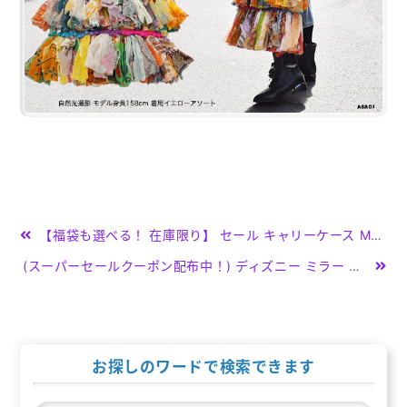
投
【福袋も選べる！ 在庫限り】 セール キャリーケース M SS [BASILO公式]キルト風 スーツケース BASILO-012 機内持ち込み可 キャリーバッグ Mサイズ SSサイズ レディース 小学生 中学生 高校生 軽量 超軽量 人気 おしゃれ かわいい≫ 旅行バッグ TSAロック
稿
(スーパーセールクーポン配布中！) ディズニー ミラー ステッカー シール 手鏡 スマホアクセサリー OSHIRI KAWAII スライドミラー 携帯 スマホ 人気 かわいい キャラクター ミッキー コスメ 雑貨 グッズ ミニー プーさん オシャレキャット 鏡 おしゃれ 小物
ナ
ビ
ゲ
お探しのワードで検索できます
ー