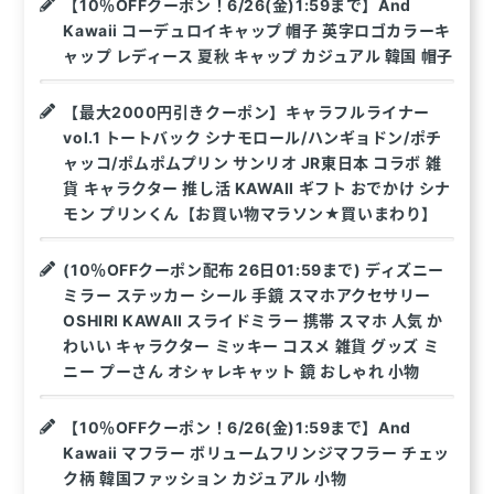
【10％OFFクーポン！6/26(金)1:59まで】And
Kawaii コーデュロイキャップ 帽子 英字ロゴカラーキ
ャップ レディース 夏秋 キャップ カジュアル 韓国 帽子
【最大2000円引きクーポン】キャラフルライナー
vol.1 トートバック シナモロール/ハンギョドン/ポチ
ャッコ/ポムポムプリン サンリオ JR東日本 コラボ 雑
貨 キャラクター 推し活 KAWAII ギフト おでかけ シナ
モン プリンくん【お買い物マラソン★買いまわり】
(10％OFFクーポン配布 26日01:59まで) ディズニー
ミラー ステッカー シール 手鏡 スマホアクセサリー
OSHIRI KAWAII スライドミラー 携帯 スマホ 人気 か
わいい キャラクター ミッキー コスメ 雑貨 グッズ ミ
ニー プーさん オシャレキャット 鏡 おしゃれ 小物
【10％OFFクーポン！6/26(金)1:59まで】And
Kawaii マフラー ボリュームフリンジマフラー チェッ
ク柄 韓国ファッション カジュアル 小物