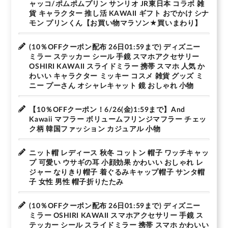
ャッコ/ポムポムプリン サンリオ JR東日本 コラボ 雑
貨 キャラクター 推し活 KAWAII ギフト おでかけ シナ
モン プリンくん【お買い物マラソン★買いまわり】
(10％OFFクーポン配布 26日01:59まで) ディズニー
ミラー ステッカー シール 手鏡 スマホアクセサリー
OSHIRI KAWAII スライドミラー 携帯 スマホ 人気 か
わいい キャラクター ミッキー コスメ 雑貨 グッズ ミ
ニー プーさん オシャレキャット 鏡 おしゃれ 小物
【10％OFFクーポン！6/26(金)1:59まで】And
Kawaii マフラー ボリュームフリンジマフラー チェッ
ク柄 韓国ファッション カジュアル 小物
ニット帽 レディース 秋冬 コットン 帽子 ワッチキャッ
プ 可愛い ウサギの耳 小顔効果 かわいい おしゃれ レ
ジャー なりきり帽子 着ぐるみキャップ帽子 サンタ帽
子 女性 男性 帽子折りたたみ
(10％OFFクーポン配布 26日01:59まで) ディズニー
ミラー OSHIRI KAWAII スマホアクセサリー 手鏡 ス
テッカー シール スライドミラー 携帯 スマホ かわいい