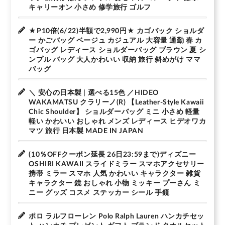
キャリーオン 小さめ 修学旅行 ゴルフ
★P10倍(6/22)半額で2,990円★ カゴバック ショルダ
ー かごバッグ ベージュ カジュアル 大容量 通勤 春 カ
ゴバッグ レディース ショルダーバッグ ブラウン 夏 シ
ンプル バッグ 大人かわいい 収納 旅行 斜めがけ ママ
バッグ
＼ 安心の日本製 | 選べる15色 ／HIDEO
WAKAMATSU クラリーノ(R) 【Leather-Style Kawaii
Chic Shoulder】 ショルダーバッグ ミニ 小さめ 軽量
軽い かわいい おしゃれ メンズ レディース ヒデオワカ
マツ 旅行 日本製 MADE IN JAPAN
(10％OFFクーポン延長 26日23:59まで)ディズニー
OSHIRI KAWAII スライドミラー スマホアクセサリー
携帯 ミラー スマホ 人気 かわいい キャラクター 雑貨
キャラクター 鏡 おしゃれ 小物 ミッキー プーさん ミ
ニー グッズ コスメ ステッカー シール 手鏡
ポロ ラルフローレン Polo Ralph Lauren ハンカチセッ