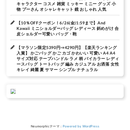
キャラクター コスメ 雑貨 ミッキー ミニー グッズ 小
物 プーさん オシャレキャット 鏡 おしゃれ 人気
【10％OFFクーポン！6/26(金)1:59まで】And
Kawaii ミニショルダーバッグ レディース 斜めがけ 合
皮ショルダー可愛い バッグ・鞄
【マラソン限定5390円→4290円】【楽天ランキング
入賞】 かごバッグ かご カゴ かわいい 可愛い A4 A4
サイズ対応 テープハンドル ラメ 柄 バイカラー レディ
ースバッグ トートバッグ 編み カジュアル お洒落 女性
キレイ 綺麗 夏 サマー シンプル ナチュラル
Neumorphicテーマ :
Powered by WordPress