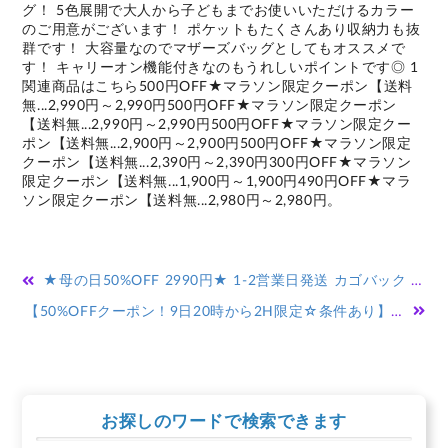
グ！ 5色展開で大人から子どもまでお使いいただけるカラー
のご用意がございます！ ポケットもたくさんあり収納力も抜
群です！ 大容量なのでマザーズバッグとしてもオススメで
す！ キャリーオン機能付きなのもうれしいポイントです◎ 1
関連商品はこちら500円OFF★マラソン限定クーポン【送料
無...2,990円～2,990円500円OFF★マラソン限定クーポン
【送料無...2,990円～2,990円500円OFF★マラソン限定クー
ポン【送料無...2,900円～2,900円500円OFF★マラソン限定
クーポン【送料無...2,390円～2,390円300円OFF★マラソン
限定クーポン【送料無...1,900円～1,900円490円OFF★マラ
ソン限定クーポン【送料無...2,980円～2,980円。
投
★母の日50%OFF 2990円★ 1-2営業日発送 カゴバック ショルダー かごバッグ ベージュ カジュアル 大容量 通勤 春 カゴバッグ レディース ショルダーバッグ ブラウン 夏 シンプル バッグ 大人かわいい 収納 旅行 斜めがけ ママバッグ ファスナー ビーチ バッグ BAG 手編み
稿
【50%OFFクーポン！9日20時から2H限定☆条件あり】化粧ポーチ 機能的 自立 メイクポーチ 小物入れ 大容量 ブラシ入れ付き 可愛い ポーチ トラベルポーチ 大きめ かわいい おしゃれ 縦型 収納 シンプル 韓国 バッグインバッグ 使いやすい
ナ
ビ
ゲ
お探しのワードで検索できます
ー