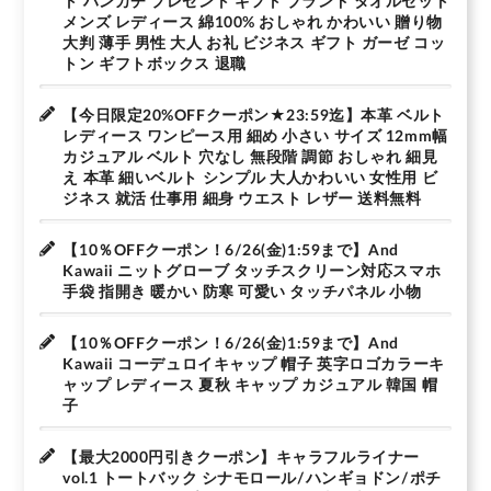
ト ハンカチ プレゼント ギフト ブランド タオルセット
メンズ レディース 綿100% おしゃれ かわいい 贈り物
大判 薄手 男性 大人 お礼 ビジネス ギフト ガーゼ コッ
トン ギフトボックス 退職
【今日限定20%OFFクーポン★23:59迄】本革 ベルト
レディース ワンピース用 細め 小さい サイズ 12mm幅
カジュアル ベルト 穴なし 無段階 調節 おしゃれ 細見
え 本革 細いベルト シンプル 大人かわいい 女性用 ビ
ジネス 就活 仕事用 細身 ウエスト レザー 送料無料
【10％OFFクーポン！6/26(金)1:59まで】And
Kawaii ニットグローブ タッチスクリーン対応スマホ
手袋 指開き 暖かい 防寒 可愛い タッチパネル 小物
【10％OFFクーポン！6/26(金)1:59まで】And
Kawaii コーデュロイキャップ 帽子 英字ロゴカラーキ
ャップ レディース 夏秋 キャップ カジュアル 韓国 帽
子
【最大2000円引きクーポン】キャラフルライナー
vol.1 トートバック シナモロール/ハンギョドン/ポチ