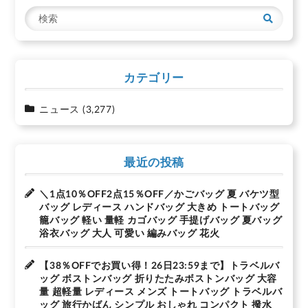
シ
検
ョ
索
ン
カテゴリー
ニュース
(3,277)
最近の投稿
＼1点10％OFF2点15％OFF／かごバッグ 夏 バケツ型
バッグ レディース ハンドバッグ 大きめ トートバッグ
籠バッグ 軽い 量軽 カゴバッグ 手提げバッグ 夏バッグ
浴衣バッグ 大人 可愛い 編みバッグ 花火
【38％OFFでお買い得！26日23:59まで】トラベルバ
ッグ ボストンバッグ 折りたたみボストンバッグ 大容
量 超軽量 レディース メンズ トートバッグ トラベルバ
ッグ 旅行かばん シンプル おしゃれ コンパクト 撥水