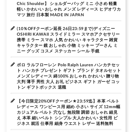
Chic Shoulder】 ショルダーバッグ ミニ 小さめ 軽量
軽い かわいい おしゃれ メンズ レディース ヒデオワカ
マツ 旅行 日本製 MADE IN JAPAN
(10％OFFクーポン延長 26日23:59まで)ディズニー
OSHIRI KAWAII スライドミラー スマホアクセサリー
携帯 ミラー スマホ 人気 かわいい キャラクター 雑貨
キャラクター 鏡 おしゃれ 小物 ミッキー プーさん ミ
ニー グッズ コスメ ステッカー シール 手鏡
ポロ ラルフローレン Polo Ralph Lauren ハンカチセッ
ト ハンカチ プレゼント ギフト ブランド タオルセット
メンズ レディース 綿100% おしゃれ かわいい 贈り物
大判 薄手 男性 大人 お礼 ビジネス ギフト ガーゼ コッ
トン ギフトボックス 退職
【今日限定20%OFFクーポン★23:59迄】本革 ベルト
レディース ワンピース用 細め 小さい サイズ 12mm幅
カジュアル ベルト 穴なし 無段階 調節 おしゃれ 細見
え 本革 細いベルト シンプル 大人かわいい 女性用 ビ
ジネス 就活 仕事用 細身 ウエスト レザー 送料無料