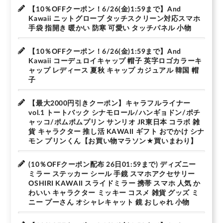
【10％OFFクーポン！6/26(金)1:59まで】And
Kawaii ニットグローブ タッチスクリーン対応スマホ
手袋 指開き 暖かい 防寒 可愛い タッチパネル 小物
【10％OFFクーポン！6/26(金)1:59まで】And
Kawaii コーデュロイキャップ 帽子 英字ロゴカラーキ
ャップ レディース 夏秋 キャップ カジュアル 韓国 帽
子
【最大2000円引きクーポン】キャラフルライナー
vol.1 トートバック シナモロール/ハンギョドン/ポチ
ャッコ/ポムポムプリン サンリオ JR東日本 コラボ 雑
貨 キャラクター 推し活 KAWAII ギフト おでかけ シナ
モン プリンくん【お買い物マラソン★買いまわり】
(10％OFFクーポン配布 26日01:59まで) ディズニー
ミラー ステッカー シール 手鏡 スマホアクセサリー
OSHIRI KAWAII スライドミラー 携帯 スマホ 人気 か
わいい キャラクター ミッキー コスメ 雑貨 グッズ ミ
ニー プーさん オシャレキャット 鏡 おしゃれ 小物