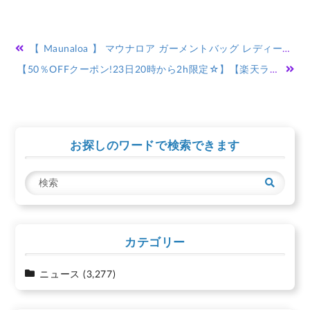
投
【 Maunaloa 】 マウナロア ガーメントバッグ レディース 女性用 スーツバッグ ドレス ドレス入れ スーツ入れ フラダンス フラ ダンス 衣装 かわいい おしゃれ お洒落 2WAY ハイビスカス ハワイ ハワイアン プレゼント ギフト
稿
【50％OFFクーポン!23日20時から2h限定☆】【楽天ランキング1位】 本革 バッグ レディース ショルダーバッグ 斜めがけバッグ 肩掛け 小さめ ダブルジッパー コンパクト 財布 多機能 シンプル おしゃれ かわいい ウォレットバッグ 仕分け ポケット ボア ファー
ナ
ビ
ゲ
お探しのワードで検索できます
ー
シ
検
ョ
索
ン
カテゴリー
ニュース
(3,277)