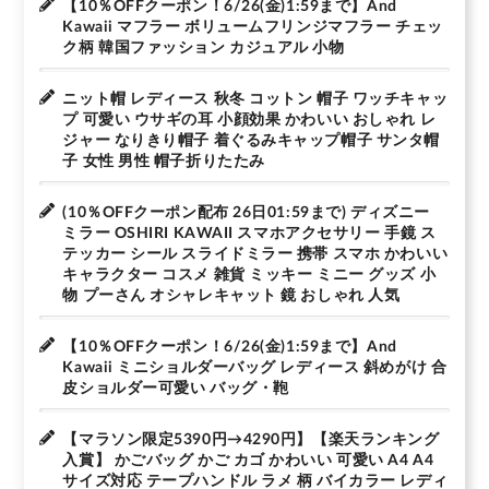
【10％OFFクーポン！6/26(金)1:59まで】And
Kawaii マフラー ボリュームフリンジマフラー チェッ
ク柄 韓国ファッション カジュアル 小物
ニット帽 レディース 秋冬 コットン 帽子 ワッチキャッ
プ 可愛い ウサギの耳 小顔効果 かわいい おしゃれ レ
ジャー なりきり帽子 着ぐるみキャップ帽子 サンタ帽
子 女性 男性 帽子折りたたみ
(10％OFFクーポン配布 26日01:59まで) ディズニー
ミラー OSHIRI KAWAII スマホアクセサリー 手鏡 ス
テッカー シール スライドミラー 携帯 スマホ かわいい
キャラクター コスメ 雑貨 ミッキー ミニー グッズ 小
物 プーさん オシャレキャット 鏡 おしゃれ 人気
【10％OFFクーポン！6/26(金)1:59まで】And
Kawaii ミニショルダーバッグ レディース 斜めがけ 合
皮ショルダー可愛い バッグ・鞄
【マラソン限定5390円→4290円】【楽天ランキング
入賞】 かごバッグ かご カゴ かわいい 可愛い A4 A4
サイズ対応 テープハンドル ラメ 柄 バイカラー レディ