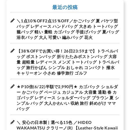
最近の投稿
＼1点10％OFF2点15％OFF／かごバッグ 夏 バケツ型
バッグ レディース ハンドバッグ 大きめ トートバッグ
籠バッグ 軽い 量軽 カゴバッグ 手提げバッグ 夏バッグ
浴衣バッグ 大人 可愛い 編みバッグ 花火
【38％OFFでお買い得！26日23:59まで】トラベルバ
ッグ ボストンバッグ 折りたたみボストンバッグ 大容
量 超軽量 レディース メンズ トートバッグ トラベルバ
ッグ 旅行かばん シンプル おしゃれ コンパクト 撥水
キャリーオン 小さめ 修学旅行 ゴルフ
★P10倍(6/22)半額で2,990円★ カゴバック ショルダ
ー かごバッグ ベージュ カジュアル 大容量 通勤 春 カ
ゴバッグ レディース ショルダーバッグ ブラウン 夏 シ
ンプル バッグ 大人かわいい 収納 旅行 斜めがけ ママ
バッグ
＼ 安心の日本製 | 選べる15色 ／HIDEO
WAKAMATSU クラリーノ(R) 【Leather-Style Kawaii