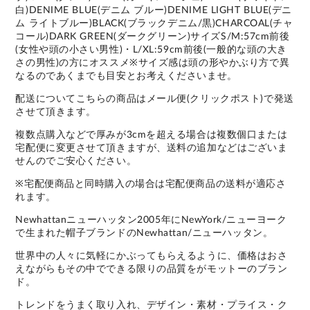
白)DENIME BLUE(デニム ブルー)DENIME LIGHT BLUE(デニ
ム ライトブルー)BLACK(ブラックデニム/黒)CHARCOAL(チャ
コール)DARK GREEN(ダークグリーン)サイズS/M:57cm前後
(女性や頭の小さい男性)・L/XL:59cm前後(一般的な頭の大き
さの男性)の方にオススメ※サイズ感は頭の形やかぶり方で異
なるのであくまでも目安とお考えくださいませ。
配送についてこちらの商品はメール便(クリックポスト)で発送
させて頂きます。
複数点購入などで厚みが3cmを超える場合は複数個口または
宅配便に変更させて頂きますが、送料の追加などはございま
せんのでご安心ください。
※宅配便商品と同時購入の場合は宅配便商品の送料が適応さ
れます。
Newhattanニューハッタン2005年にNewYork/ニューヨーク
で生まれた帽子ブランドのNewhattan/ニューハッタン。
世界中の人々に気軽にかぶってもらえるように、価格はおさ
えながらもその中でできる限りの品質をがモットーのブラン
ド。
トレンドをうまく取り入れ、デザイン・素材・プライス・ク