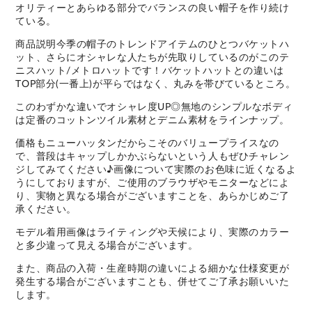
オリティーとあらゆる部分でバランスの良い帽子を作り続け
ている。
商品説明今季の帽子のトレンドアイテムのひとつバケットハ
ット、さらにオシャレな人たちが先取りしているのがこのテ
ニスハット/メトロハットです！バケットハットとの違いは
TOP部分(一番上)が平らではなく、丸みを帯びているところ。
このわずかな違いでオシャレ度UP◎無地のシンプルなボディ
は定番のコットンツイル素材とデニム素材をラインナップ。
価格もニューハッタンだからこそのバリュープライスなの
で、普段はキャップしかかぶらないという人もぜひチャレン
ジしてみてください♪画像について実際のお色味に近くなるよ
うにしておりますが、ご使用のブラウザやモニターなどによ
り、実物と異なる場合がございますことを、あらかじめご了
承ください。
モデル着用画像はライティングや天候により、実際のカラー
と多少違って見える場合がございます。
また、商品の入荷・生産時期の違いによる細かな仕様変更が
発生する場合がございますことも、併せてご了承お願いいた
します。