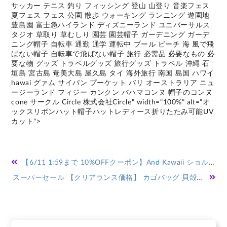
サッカー テニス 釣り フィッシング 登山 山登り 音楽フェス
夏フェス フェス 公園 散歩 ウォーキング ランニング 遊園地
豊島園 富士急ハイランド ディズニーランド ユニバーサルス
タジオ 草取り 草むしり 園芸 園芸帽子 ガーデニング ガーデ
ニング帽子 自転車 通勤 通学 運転中 プール ビーチ 海 風で飛
ばない帽子 自転車で飛ばない帽子 旅行 必需品 必要なもの 必
要な物 グッズ トラベルグッズ 旅行グッズ トラベル 沖縄 石
垣島 宮古島 奄美大島 屋久島 タイ 海外旅行 南国 島国 ハワイ
hawai グァム サイパン プーケット バリ オーストラリア ニュ
ージーランド フィジー カンクン バハマコンヌ 帽子のコンヌ
cone サークル Circle 株式会社Circle" width="100%" alt=”オ
ックスリボンハット帽子ハットレディース折りたたみ可能UV
カット">
投
【6/11 1:59まで 10%OFFクーポン】And Kawaii ショルダーバッグ キルティングレザー ミニクロスボディバッグ レディース 斜めがけ バッグ・鞄
稿
スーパーセール 【クリアランス価格】 カゴバッグ 貝殻型 ショルダーバッグ レディース ショルダー ハンドバッグ 丸型 カゴバッグ ミニショルダー かわいい おしゃれ 裏地あり 【貝殻型の可愛いカゴバッグ】
ナ
ビ
ゲ