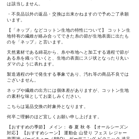
は該当しません。
・不良品以外の返品・交換は出来かねますので予めご了承願
います。
【「ネップ」などコットン生地の特性について】 コットン生
地特有の繊維が絡み合ってできた糸の節が生地表面に出たも
のを「ネップ」と言います。
天然素材である綿花から、糸や布地へと加工する過程で節が
ある糸を織っていくと、生地の表面にスジ状となったり丸い
ダマのように表れます。
製造過程の中で発生する事象であり、汚れ等の商品不良では
ございません。
ネップや繊維の出方には個体差がありますが、コットン生地
の素朴な味としてお楽しみください。
こちらは返品交換の対象外となります。
何卒ご理解のほど宜しくお願い申し上げます。
【おすすめの季節】 メイン： 春 夏 秋 冬 【オールシーズン
対応】 【おすすめシーン】 運動会 山登り フェス レジャー
遊園地 バーベキュー（BBQ） ガーデニング ピクニック 遠足