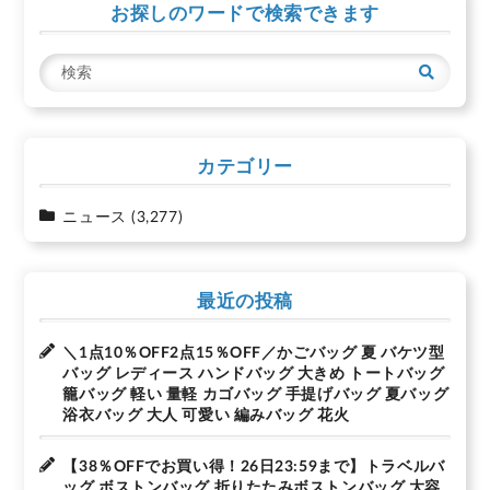
お探しのワードで検索できます
ー
シ
検
ョ
索
ン
カテゴリー
ニュース
(3,277)
最近の投稿
＼1点10％OFF2点15％OFF／かごバッグ 夏 バケツ型
バッグ レディース ハンドバッグ 大きめ トートバッグ
籠バッグ 軽い 量軽 カゴバッグ 手提げバッグ 夏バッグ
浴衣バッグ 大人 可愛い 編みバッグ 花火
【38％OFFでお買い得！26日23:59まで】トラベルバ
ッグ ボストンバッグ 折りたたみボストンバッグ 大容