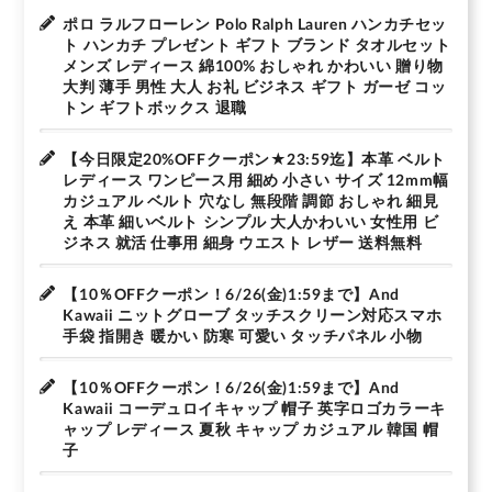
ポロ ラルフローレン Polo Ralph Lauren ハンカチセッ
ト ハンカチ プレゼント ギフト ブランド タオルセット
メンズ レディース 綿100% おしゃれ かわいい 贈り物
大判 薄手 男性 大人 お礼 ビジネス ギフト ガーゼ コッ
トン ギフトボックス 退職
【今日限定20%OFFクーポン★23:59迄】本革 ベルト
レディース ワンピース用 細め 小さい サイズ 12mm幅
カジュアル ベルト 穴なし 無段階 調節 おしゃれ 細見
え 本革 細いベルト シンプル 大人かわいい 女性用 ビ
ジネス 就活 仕事用 細身 ウエスト レザー 送料無料
【10％OFFクーポン！6/26(金)1:59まで】And
Kawaii ニットグローブ タッチスクリーン対応スマホ
手袋 指開き 暖かい 防寒 可愛い タッチパネル 小物
【10％OFFクーポン！6/26(金)1:59まで】And
Kawaii コーデュロイキャップ 帽子 英字ロゴカラーキ
ャップ レディース 夏秋 キャップ カジュアル 韓国 帽
子