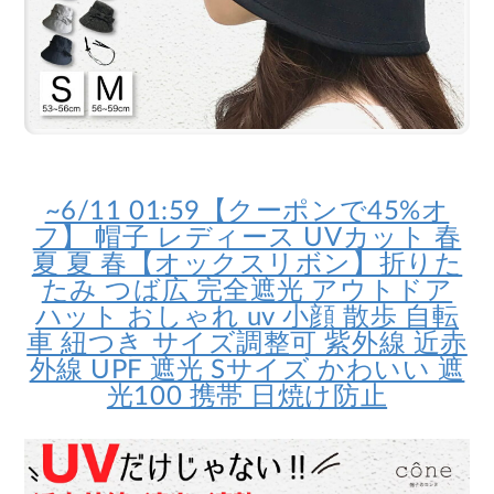
~6/11 01:59【クーポンで45%オ
フ】 帽子 レディース UVカット 春
夏 夏 春【オックスリボン】折りた
たみ つば広 完全遮光 アウトドア
ハット おしゃれ uv 小顔 散歩 自転
車 紐つき サイズ調整可 紫外線 近赤
外線 UPF 遮光 Sサイズ かわいい 遮
光100 携帯 日焼け防止