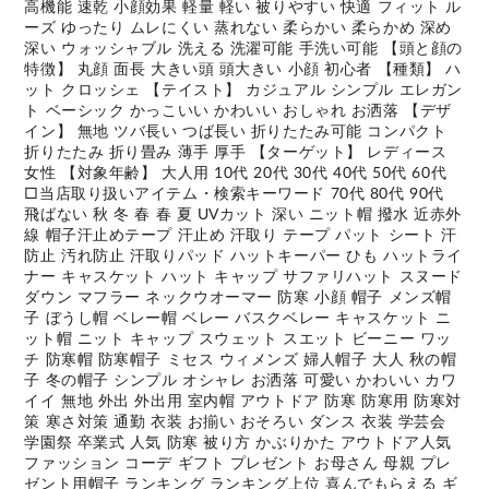
高機能 速乾 小顔効果 軽量 軽い 被りやすい 快適 フィット ル
ーズ ゆったり ムレにくい 蒸れない 柔らかい 柔らかめ 深め
深い ウォッシャブル 洗える 洗濯可能 手洗い可能 【頭と顔の
特徴】 丸顔 面長 大きい頭 頭大きい 小顔 初心者 【種類】 ハ
ット クロッシェ 【テイスト】 カジュアル シンプル エレガン
ト ベーシック かっこいい かわいい おしゃれ お洒落 【デザ
イン】 無地 ツバ長い つば長い 折りたたみ可能 コンパクト
折りたたみ 折り畳み 薄手 厚手 【ターゲット】 レディース
女性 【対象年齢】 大人用 10代 20代 30代 40代 50代 60代
□当店取り扱いアイテム・検索キーワード 70代 80代 90代
飛ばない 秋 冬 春 春 夏 UVカット 深い ニット帽 撥水 近赤外
線 帽子汗止めテープ 汗止め 汗取り テープ パット シート 汗
防止 汚れ防止 汗取りパッド ハットキーパー ひも ハットライ
ナー キャスケット ハット キャップ サファリハット スヌード
ダウン マフラー ネックウオーマー 防寒 小顔 帽子 メンズ帽
子 ぼうし帽 ベレー帽 ベレー バスクベレー キャスケット ニ
ット帽 ニット キャップ スウェット スエット ビーニー ワッ
チ 防寒帽 防寒帽子 ミセス ウィメンズ 婦人帽子 大人 秋の帽
子 冬の帽子 シンプル オシャレ お洒落 可愛い かわいい カワ
イイ 無地 外出 外出用 室内帽 アウトドア 防寒 防寒用 防寒対
策 寒さ対策 通勤 衣装 お揃い おそろい ダンス 衣装 学芸会
学園祭 卒業式 人気 防寒 被り方 かぶりかた アウトドア人気
ファッション コーデ ギフト プレゼント お母さん 母親 プレ
ゼント用帽子 ランキング ランキング上位 喜んでもらえる ギ