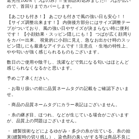
遮光性100%（つばのみ）!! 全部詰め込みました!! つばが広い
ので、首回りまでカバーします。
【あごひも付き！】 あごひも付きで風の強い日も安心！！
【サイズ調整出来ます！】 内側後方部分にはサイズ調整テー
プがついており、風の強い日やサイズが決まらない時に便利
です！ 【小顔効果・スッピン隠しにも！】 つばが広く顔周り
をカバー出来、 視覚的に小顔に見え、急なお出かけ時のスッ
ピン隠しにも最適なアイテムです！注意点 ・生地の特性上、
やや匂いが強く感じられるものもございます。
数日のご使用や陰干し、洗濯などで気になる匂いはほとんど
感じられなくなるかと思います。
予めご了承ください。
・お取り扱いの前に品質ネームタグの記載をご確認下さいま
せ。
・商品の品質ネームタグにカラー表記はございません。
・糸の継ぎ目、ほつれ、などが生じている場合がございます
が、品質上の問題はございません。
・ 縫製技術などによるゆがみ・多少の糸が出ている、糸の始
末(縫製時の切り残し）、染色剤の臭いがする等は商品不良に