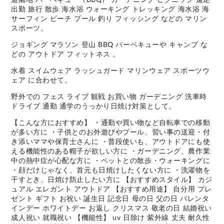
出勤 旅行 散歩 海水浴 ウォーキング トレッキング 海水浴 海
サーフィン ビーチ プール 釣り フィッシング などの マリン
スポーツ。
ジョギング マラソン 登山 BBQ バーベキューや キャンプ な
どの アウトドア フィットネス 。
水着 スイムウェア ラッシュガード マリンウェア スポーツウ
ェア に合わせて。
野外での フェス ライブ 観戦 お買い物 ガーデニング 洗車時
ドライブ 通勤 通学のうっかり日焼け対策として。
【こんな方におすすめ】 ・通勤や買い物など自転車での移動
が多い方に ・子供とのお外遊びやプール、習い事の送迎・付
き添いママや保育士さんに ・普段使いも、アウトドアにも使
える機能性のある帽子が欲しい方に ・ガーデニング、農作業
中の熱中症が心配な方に ・ペットとの散歩・ウォーキングに
・顔だけじゃなく、首元も日焼けしたくない方に ・洗濯物を
干すとき、日焼け防止したい方に 【おすすめスタイル】 カジ
ュアル エレガント アウトドア 【おすすめ用途】 自分用 プレ
ゼント ギフト お祝い 誕生日 記念日 母の日 父の日 バレンタ
インデー ホワイトデー お返し クリスマス 敬老の日 結婚祝い
成人祝い 就職祝い 【機能性】 uv 日除け 紫外線 丈夫 耐久性