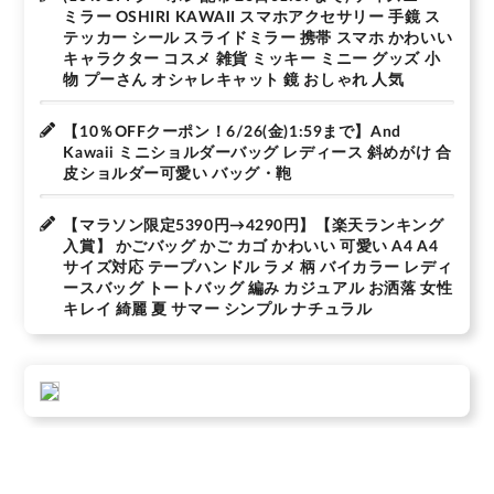
ミラー OSHIRI KAWAII スマホアクセサリー 手鏡 ス
テッカー シール スライドミラー 携帯 スマホ かわいい
キャラクター コスメ 雑貨 ミッキー ミニー グッズ 小
物 プーさん オシャレキャット 鏡 おしゃれ 人気
【10％OFFクーポン！6/26(金)1:59まで】And
Kawaii ミニショルダーバッグ レディース 斜めがけ 合
皮ショルダー可愛い バッグ・鞄
【マラソン限定5390円→4290円】【楽天ランキング
入賞】 かごバッグ かご カゴ かわいい 可愛い A4 A4
サイズ対応 テープハンドル ラメ 柄 バイカラー レディ
ースバッグ トートバッグ 編み カジュアル お洒落 女性
キレイ 綺麗 夏 サマー シンプル ナチュラル