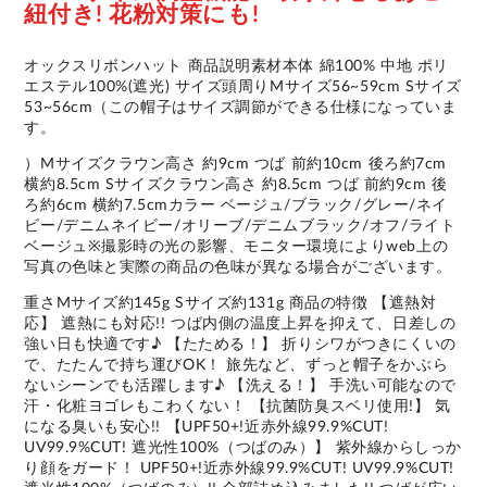
紐付き! 花粉対策にも!
オックスリボンハット 商品説明素材本体 綿100% 中地 ポリ
エステル100%(遮光) サイズ頭周りMサイズ56~59cm Sサイズ
53~56cm（この帽子はサイズ調節ができる仕様になっていま
す。
）Mサイズクラウン高さ 約9cm つば 前約10cm 後ろ約7cm
横約8.5cm Sサイズクラウン高さ 約8.5cm つば 前約9cm 後
ろ約6cm 横約7.5cmカラー ベージュ/ブラック/グレー/ネイ
ビー/デニムネイビー/オリーブ/デニムブラック/オフ/ライト
ベージュ※撮影時の光の影響、モニター環境によりweb上の
写真の色味と実際の商品の色味が異なる場合がございます。
重さMサイズ約145g Sサイズ約131g 商品の特徴 【遮熱対
応】 遮熱にも対応!! つば内側の温度上昇を抑えて、日差しの
強い日も快適です♪ 【たためる！】 折りシワがつきにくいの
で、たたんで持ち運びOK！ 旅先など、ずっと帽子をかぶら
ないシーンでも活躍します♪ 【洗える！】 手洗い可能なので
汗・化粧ヨゴレもこわくない！ 【抗菌防臭スベリ使用!】 気
になる臭いも安心!! 【UPF50+!近赤外線99.9%CUT!
UV99.9%CUT! 遮光性100%（つばのみ）】 紫外線からしっか
り顔をガード！ UPF50+!近赤外線99.9%CUT! UV99.9%CUT!