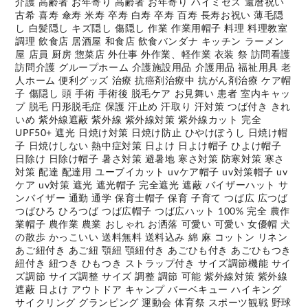
介護 高齢者 お年寄り 高齢者 お年寄り ハイミセス 還暦祝い
古希 喜寿 傘寿 米寿 卒寿 白寿 卒寿 百寿 長寿お祝い 薄毛隠
し 白髪隠し キズ隠し 傷隠し 作業 作業用帽子 料理 料理教室
調理 飲食店 居酒屋 和食店 飲食バンダナ キッチン ラーメン
屋 店員 厨房 惣菜店 外仕事 外作業、軽作業 衣装 祭 訪問看護
訪問介護 グループホーム 介護施設用品 介護用品 福祉用具 老
人ホーム 便利グッズ 治療 抗癌剤治療中 抗がん剤治療 ケア帽
子 傷隠し 頭 手術 手術後 脱毛ケア お見舞い 患者 室内キャッ
プ 脱毛 円形脱毛症 保護 汗止め 汗取り 汗対策 つば付き きれ
いめ 紫外線遮蔽 紫外線 紫外線対策 紫外線カット 完全
UPF50+ 遮光 日焼け対策 日焼け防止 ひやけぼうし 日焼け帽
子 日焼けしない 熱中症対策 日よけ 日よけ帽子 ひよけ帽子
日除け 日除け帽子 暑さ対策 避暑地 寒さ対策 防寒対策 寒さ
対策 配達 配達用 ユーブイカット uvケア帽子 uv対策帽子 uv
ケア uv対策 遮光 遮光帽子 完全遮光 遮蔽 バイザーハット サ
ンバイザー 通勤 通学 保育士帽子 保育 子育て つば広 広つば
つばひろ ひろつば つば広帽子 つば広ハット 100% 完全 農作
業帽子 農作業 農業 おしゃれ お洒落 可愛い 可愛い 女優帽 犬
の散歩 かっこいい 送料無料 送料込み 綿 麻 コットン リネン
あご紐付き あご紐 顎紐 顎紐付き あごひも付き あごひもつき
紐付き 紐つき ひもつき ストラップ付き サイズ調節機能 サイ
ズ調節 サイズ調整 サイズ 調整 調節 可能 紫外線対策 紫外線
遮蔽 日よけ アウトドア キャンプ バーベキュー ハイキング
サイクリング グランピング 運動会 体育祭 スポーツ観戦 野球