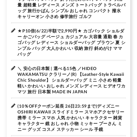
量 超軽量 レディース メンズ トートバッグ トラベルバ
ッグ 旅行かばん シンプル おしゃれ コンパクト 撥水
キャリーオン 小さめ 修学旅行 ゴルフ
★P10倍(6/22)半額で2,990円★ カゴバック ショルダ
ー かごバッグ ベージュ カジュアル 大容量 通勤 春 カ
ゴバッグ レディース ショルダーバッグ ブラウン 夏 シ
ンプル バッグ 大人かわいい 収納 旅行 斜めがけ ママ
バッグ
＼ 安心の日本製 | 選べる15色 ／HIDEO
WAKAMATSU クラリーノ(R) 【Leather-Style Kawaii
Chic Shoulder】 ショルダーバッグ ミニ 小さめ 軽量
軽い かわいい おしゃれ メンズ レディース ヒデオワカ
マツ 旅行 日本製 MADE IN JAPAN
(10％OFFクーポン延長 26日23:59まで)ディズニー
OSHIRI KAWAII スライドミラー スマホアクセサリー
携帯 ミラー スマホ 人気 かわいい キャラクター 雑貨
キャラクター 鏡 おしゃれ 小物 ミッキー プーさん ミ
ニー グッズ コスメ ステッカー シール 手鏡