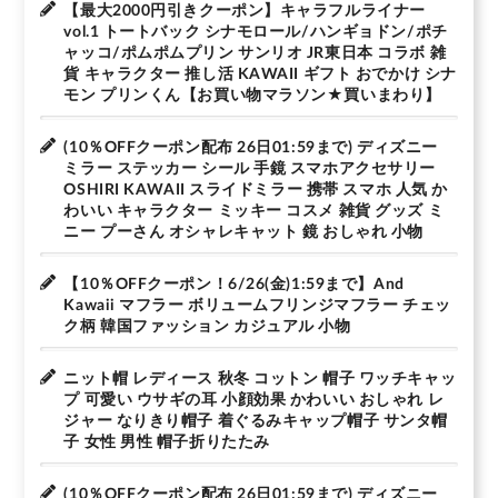
【最大2000円引きクーポン】キャラフルライナー
vol.1 トートバック シナモロール/ハンギョドン/ポチ
ャッコ/ポムポムプリン サンリオ JR東日本 コラボ 雑
貨 キャラクター 推し活 KAWAII ギフト おでかけ シナ
モン プリンくん【お買い物マラソン★買いまわり】
(10％OFFクーポン配布 26日01:59まで) ディズニー
ミラー ステッカー シール 手鏡 スマホアクセサリー
OSHIRI KAWAII スライドミラー 携帯 スマホ 人気 か
わいい キャラクター ミッキー コスメ 雑貨 グッズ ミ
ニー プーさん オシャレキャット 鏡 おしゃれ 小物
【10％OFFクーポン！6/26(金)1:59まで】And
Kawaii マフラー ボリュームフリンジマフラー チェッ
ク柄 韓国ファッション カジュアル 小物
ニット帽 レディース 秋冬 コットン 帽子 ワッチキャッ
プ 可愛い ウサギの耳 小顔効果 かわいい おしゃれ レ
ジャー なりきり帽子 着ぐるみキャップ帽子 サンタ帽
子 女性 男性 帽子折りたたみ
(10％OFFクーポン配布 26日01:59まで) ディズニー