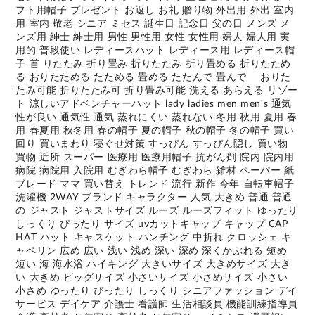
フト用帽子 プレゼント お返し お礼 贈り物 外出用 外出 室内
用 室内 敬老 シニア ミセス 誕生日 記念日 父の日 メンズ メ
ンズ用 紳士 紳士用 男性 男性用 女性 女性用 婦人 婦人用 実
用的 普段使い レディースハット レディース用 レディース帽
子 首 りたたみ 折り畳み 折りたたみ 折り畳める 折りたため
る おりたためる たためる 畳める たたんで 畳んで おりた
たみ可能 折りたたみ可 折り畳み可能 洗える あらえる リゾー
ト 涼しいアドベンチャーハット lady ladies men men's 通気
性が良い 通気性 通気 蒸れにくい 蒸れない 冬用 秋用 夏用 春
用 春夏用 秋冬用 春の帽子 夏の帽子 秋の帽子 冬の帽子 買い
回り 買いまわり 寝ぐせ対策 すっぴん すっぴん隠し 買い物
買物 近所 スーパー 医療用 医療用帽子 抗がん剤 院内 院内用
病院 病院用 入院用 むぎわら帽子 むぎわら 雑材 ペーパー 紙
ブレード ママ 買い替え トレンド 流行 新作 今年 自転車帽子
洗濯機 2WAY ブランド キャラクター 人気 大きめ 普通 普通
の ジャスト ジャストサイズ ルーズ ルーズフィット ゆったり
しっくり ぴったり サイズ uvカットキャップ キャップ CAP
HAT ハット キャスケット ハンチング 中折れ クロッシェ キ
ャペリン 広め 広い 浅い 浅め 深い 深め 深くかぶれる 短め
短い 海 海水浴 ハイキング 大きいサイズ 大きめサイズ 大き
い 大きめ ビッグサイズ 小さいサイズ 小さめサイズ 小さい
小さめ ゆったり ぴったり しっくり シニアファッション デイ
サービス デイケア 介護士 看護師 生活相談員 機能訓練指導員