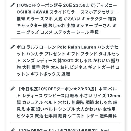
(10％OFFクーポン延長 26日23:59まで)ディズニー
OSHIRI KAWAII スライドミラー スマホアクセサリー
携帯 ミラー スマホ 人気 かわいい キャラクター 雑貨
キャラクター 鏡 おしゃれ 小物 ミッキー プーさん ミ
ニー グッズ コスメ ステッカー シール 手鏡
ポロ ラルフローレン Polo Ralph Lauren ハンカチセ
ット ハンカチ プレゼント ギフト ブランド タオルセッ
ト メンズ レディース 綿100% おしゃれ かわいい 贈り
物 大判 薄手 男性 大人 お礼 ビジネス ギフト ガーゼ コ
ットン ギフトボックス 退職
【今日限定20%OFFクーポン★23:59迄】本革 ベル
ト レディース ワンピース用 細め 小さい サイズ 12mm
幅 カジュアル ベルト 穴なし 無段階 調節 おしゃれ 細
見え 本革 細いベルト シンプル 大人かわいい 女性用
ビジネス 就活 仕事用 細身 ウエスト レザー 送料無料
【10％OFFクーポン！6/26(金)1:59まで】And