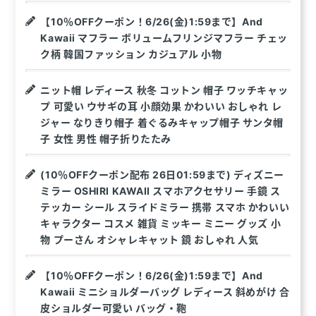
【10％OFFクーポン！6/26(金)1:59まで】And
Kawaii マフラー ボリュームフリンジマフラー チェッ
ク柄 韓国ファッション カジュアル 小物
ニット帽 レディース 秋冬 コットン 帽子 ワッチキャッ
プ 可愛い ウサギの耳 小顔効果 かわいい おしゃれ レ
ジャー なりきり帽子 着ぐるみキャップ帽子 サンタ帽
子 女性 男性 帽子折りたたみ
(10％OFFクーポン配布 26日01:59まで) ディズニー
ミラー OSHIRI KAWAII スマホアクセサリー 手鏡 ス
テッカー シール スライドミラー 携帯 スマホ かわいい
キャラクター コスメ 雑貨 ミッキー ミニー グッズ 小
物 プーさん オシャレキャット 鏡 おしゃれ 人気
【10％OFFクーポン！6/26(金)1:59まで】And
Kawaii ミニショルダーバッグ レディース 斜めがけ 合
皮ショルダー可愛い バッグ・鞄