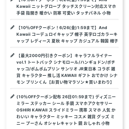
Kawaii ニットグローブ タッチスクリーン対応スマホ
手袋 指開き 暖かい 防寒 可愛い タッチパネル 小物
【10％OFFクーポン！6/26(金)1:59まで】And
Kawaii コーデュロイキャップ 帽子 英字ロゴカラーキ
ャップ レディース 夏秋 キャップ カジュアル 韓国 帽子
【最大2000円引きクーポン】キャラフルライナー
vol.1 トートバック シナモロール/ハンギョドン/ポチ
ャッコ/ポムポムプリン サンリオ JR東日本 コラボ 雑
貨 キャラクター 推し活 KAWAII ギフト おでかけ シナ
モン プリンくん【お買い物マラソン★買いまわり】
(10％OFFクーポン配布 26日01:59まで) ディズニー
ミラー ステッカー シール 手鏡 スマホアクセサリー
OSHIRI KAWAII スライドミラー 携帯 スマホ 人気 か
わいい キャラクター ミッキー コスメ 雑貨 グッズ ミ
ニー プーさん オシャレキャット 鏡 おしゃれ 小物