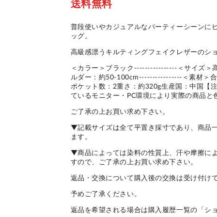
送料無料
普段使いやカジュアルなパーティーシーンに
ッグ。
高級感漂うキルティングフェイクレザーのシ
＜カラー＞ブラック----------------＜サ
ルダー：約50-100cm----------------＜素材
ポケット数：2重さ：約320g生産国：中国
ているモニター・PC環境により実際の商品と
ご了承の上お買い求め下さい。
▼記載サイズは全て平置き採寸であり、商品
ます。
▼商品によっては染料の性質上、汗や摩擦に
すので、ご了承の上お買い求め下さい。
返品・交換について購入後の交換は受け付け
予めご了承ください。
返品を希望される場合は購入履歴一覧の「シ