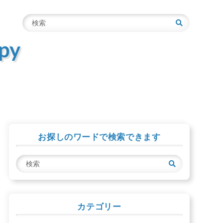
検
索
py
お探しのワードで検索できます
検
索
カテゴリー