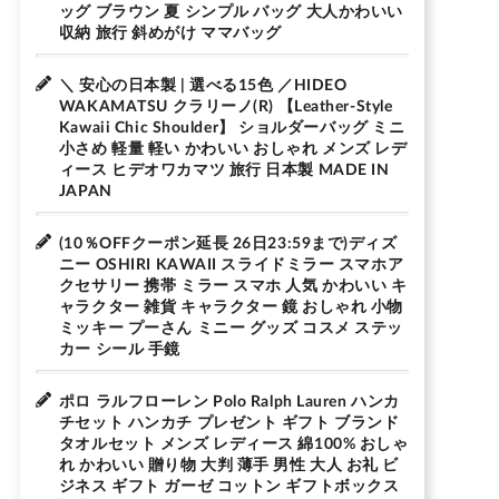
ッグ ブラウン 夏 シンプル バッグ 大人かわいい
収納 旅行 斜めがけ ママバッグ
＼ 安心の日本製 | 選べる15色 ／HIDEO
WAKAMATSU クラリーノ(R) 【Leather-Style
Kawaii Chic Shoulder】 ショルダーバッグ ミニ
小さめ 軽量 軽い かわいい おしゃれ メンズ レデ
ィース ヒデオワカマツ 旅行 日本製 MADE IN
JAPAN
(10％OFFクーポン延長 26日23:59まで)ディズ
ニー OSHIRI KAWAII スライドミラー スマホア
クセサリー 携帯 ミラー スマホ 人気 かわいい キ
ャラクター 雑貨 キャラクター 鏡 おしゃれ 小物
ミッキー プーさん ミニー グッズ コスメ ステッ
カー シール 手鏡
ポロ ラルフローレン Polo Ralph Lauren ハンカ
チセット ハンカチ プレゼント ギフト ブランド
タオルセット メンズ レディース 綿100% おしゃ
れ かわいい 贈り物 大判 薄手 男性 大人 お礼 ビ
ジネス ギフト ガーゼ コットン ギフトボックス