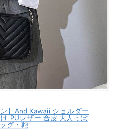
】And Kawaii ショルダー
け PUレザー 合皮 大人っぽ
バッグ・鞄