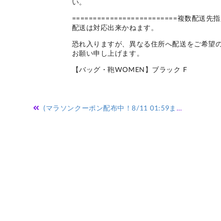
い。
=========================複
配送は対応出来かねます。
恐れ入りますが、異なる住所へ配送をご希望
お願い申し上げます。
【バッグ・鞄WOMEN】ブラック F
投
(マラソンクーポン配布中！8/11 01:59まで) ディズニー ミラー OSHIRI KAWAII スマホアクセサリー 手鏡 ステッカー シール スライドミラー 携帯 スマホ かわいい キャラクター コスメ 雑貨 ミッキー ミニー グッズ 小物 プーさん オシャレキャット 鏡 おしゃれ 人気
稿
ナ
ビ
ゲ
ー
シ
ョ