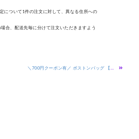
数配送先指定について1件の注文に対して、異なる住所への
の場合、配送先毎に分けて注文いただきますよう
＼700円クーポン有／ ボストンバッグ 【楽天ランキング1位獲得】【宅配便配送】 ボストンバッグ レディース ボストン バッグ 鞄 キャンバス ストライプ 大型 修学旅行 旅行 可愛い 2泊 バック bag ( キャンバスストライプラージボストンバッグ )