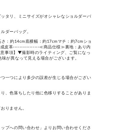
ピッタリ、ミニサイズがオシャレなショルダーバ
ョルダーバッグ。
イズ＞高さ：約14cm底横幅：約17cmマチ：約7cmショ
＞合成皮革----------------≪商品仕様≫裏地：あり内
【注意事項】▼撮影時のライティング、ご覧になっ
色味が異なって見える場合がございます。
一つ一つにより多少の誤差が生じる場合がござい
より、色落ちしたり他に色移りすることがありま
ておりません。
ョップへの問い合わせ」よりお問い合わせくださ