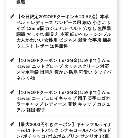
退職
【今日限定20%OFFクーポン★23:59迄】本革
ベルト レディース ワンピース用 細め 小さい サ
イズ 12mm幅 カジュアル ベルト 穴なし 無段階
調節 おしゃれ 細見え 本革 細いベルト シンプル
大人かわいい 女性用 ビジネス 就活 仕事用 細身
ウエスト レザー 送料無料
【10％OFFクーポン！6/26(金)1:59まで】And
Kawaii ニットグローブ タッチスクリーン対応
スマホ手袋 指開き 暖かい 防寒 可愛い タッチパ
ネル 小物
【10％OFFクーポン！6/26(金)1:59まで】And
Kawaii コーデュロイキャップ 帽子 英字ロゴカ
ラーキャップ レディース 夏秋 キャップ カジュ
アル 韓国 帽子
【最大2000円引きクーポン】キャラフルライナ
ーvol.1 トートバック シナモロール/ハンギョド
ン/ポチャッコ/ポムポムプリン サンリオ JR東