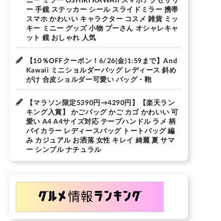
ー 手鏡 ステッカー シール スライドミラー 携帯
スマホ かわいい キャラクター コスメ 雑貨 ミッ
キー ミニー グッズ 小物 プーさん オシャレキャ
ット 鏡 おしゃれ 人気
【10％OFFクーポン！6/26(金)1:59まで】And
Kawaii ミニショルダーバッグ レディース 斜め
がけ 合皮ショルダー可愛い バッグ・鞄
【マラソン限定5390円→4290円】【楽天ラン
キング入賞】 かごバッグ かご カゴ かわいい 可
愛い A4 A4サイズ対応 テープハンドル ラメ 柄
バイカラー レディースバッグ トートバッグ 編
み カジュアル お洒落 女性 キレイ 綺麗 夏 サマ
ー シンプル ナチュラル