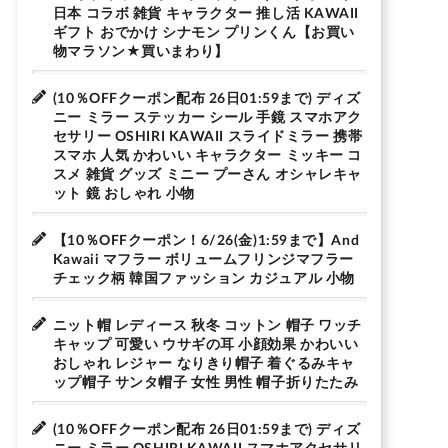
日本 コラボ 雑貨 キャラクター 推し活 KAWAII
ギフト おでかけ シナモン プリンくん【お買い
物マラソン★買いまわり】
(10％OFFクーポン配布 26日01:59まで) ディズ
ニー ミラー ステッカー シール 手鏡 スマホアク
セサリー OSHIRI KAWAII スライドミラー 携帯
スマホ 人気 かわいい キャラクター ミッキー コ
スメ 雑貨 グッズ ミニー プーさん オシャレキャ
ット 鏡 おしゃれ 小物
【10％OFFクーポン！6/26(金)1:59まで】And
Kawaii マフラー ボリュームフリンジマフラー
チェック柄 韓国ファッション カジュアル 小物
ニット帽 レディース 秋冬 コットン 帽子 ワッチ
キャップ 可愛い ウサギの耳 小顔効果 かわいい
おしゃれ レジャー なりきり帽子 着ぐるみキャ
ップ帽子 サンタ帽子 女性 男性 帽子折りたたみ
(10％OFFクーポン配布 26日01:59まで) ディズ
ニー ミラー OSHIRI KAWAII スマホアクセサリ