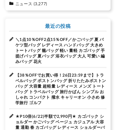
ニュース
(3,277)
最近の投稿
＼1点10％OFF2点15％OFF／かごバッグ 夏 バ
ケツ型バッグ レディース ハンドバッグ 大きめ
トートバッグ 籠バッグ 軽い 量軽 カゴバッグ 手
提げバッグ 夏バッグ 浴衣バッグ 大人 可愛い 編
みバッグ 花火
【38％OFFでお買い得！26日23:59まで】トラ
ベルバッグ ボストンバッグ 折りたたみボストン
バッグ 大容量 超軽量 レディース メンズ トート
バッグ トラベルバッグ 旅行かばん シンプル お
しゃれ コンパクト 撥水 キャリーオン 小さめ 修
学旅行 ゴルフ
★P10倍(6/22)半額で2,990円★ カゴバック シ
ョルダー かごバッグ ベージュ カジュアル 大容
量 通勤 春 カゴバッグ レディース ショルダーバ