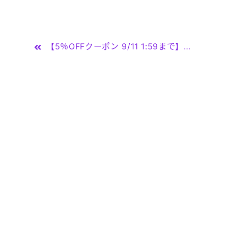
投
【5％OFFクーポン 9/11 1:59まで】And Kawaii ロゴカラーキャップ 春 夏 秋 冬 帽子 ワンポイント刺繍キャップ 帽子
稿
ナ
ビ
ゲ
ー
シ
ョ
ン