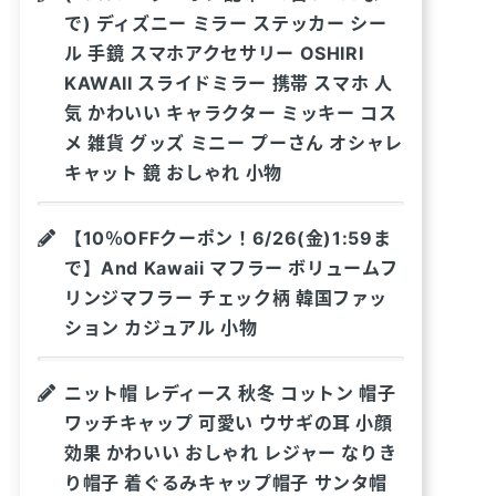
で) ディズニー ミラー ステッカー シー
ル 手鏡 スマホアクセサリー OSHIRI
KAWAII スライドミラー 携帯 スマホ 人
気 かわいい キャラクター ミッキー コス
メ 雑貨 グッズ ミニー プーさん オシャレ
キャット 鏡 おしゃれ 小物
【10％OFFクーポン！6/26(金)1:59ま
で】And Kawaii マフラー ボリュームフ
リンジマフラー チェック柄 韓国ファッ
ション カジュアル 小物
ニット帽 レディース 秋冬 コットン 帽子
ワッチキャップ 可愛い ウサギの耳 小顔
効果 かわいい おしゃれ レジャー なりき
り帽子 着ぐるみキャップ帽子 サンタ帽