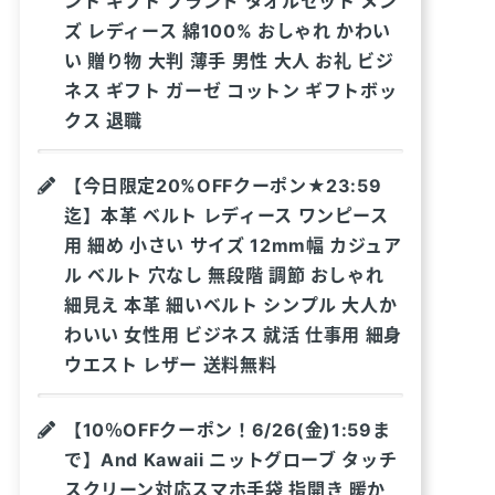
ント ギフト ブランド タオルセット メン
ズ レディース 綿100% おしゃれ かわい
い 贈り物 大判 薄手 男性 大人 お礼 ビジ
ネス ギフト ガーゼ コットン ギフトボッ
クス 退職
【今日限定20%OFFクーポン★23:59
迄】本革 ベルト レディース ワンピース
用 細め 小さい サイズ 12mm幅 カジュア
ル ベルト 穴なし 無段階 調節 おしゃれ
細見え 本革 細いベルト シンプル 大人か
わいい 女性用 ビジネス 就活 仕事用 細身
ウエスト レザー 送料無料
【10％OFFクーポン！6/26(金)1:59ま
で】And Kawaii ニットグローブ タッチ
スクリーン対応スマホ手袋 指開き 暖か