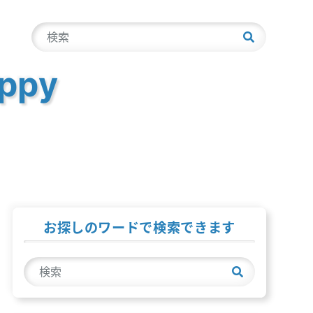
検
索
ppy
お探しのワードで検索できます
検
索