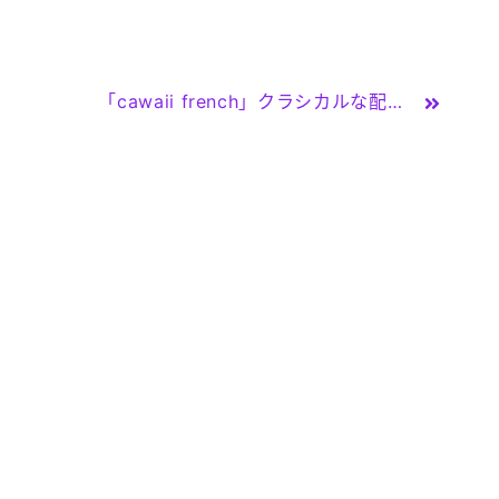
「cawaii french」クラシカルな配色のフェルトハット【ベージュ】