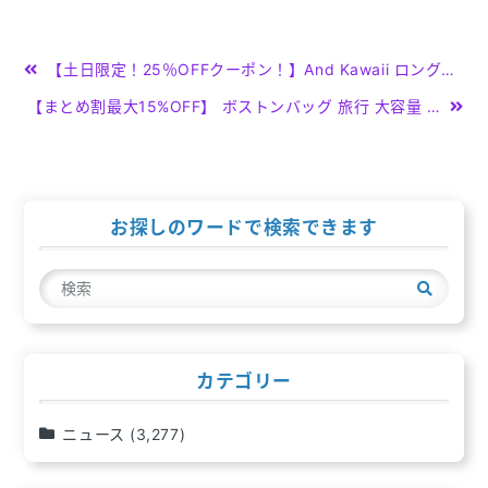
投
【土日限定！25％OFFクーポン！】And Kawaii ロングマフラー ボリュームフリンジマフラー チェック柄 韓国ファッション カジュアル 小物
稿
【まとめ割最大15%OFF】 ボストンバッグ 旅行 大容量 Lサイズ レディース 2泊 3泊 修学旅行 軽量 多収納 大人 2way 36L メンズ シンプル 出産 入院 撥水 ノートパソコン おしゃれ ゴルフ anello アネロ かわいい 無地 キャリーオンベルト 海外旅行 大きめ 可愛い
ナ
ビ
ゲ
お探しのワードで検索できます
ー
検
シ
索
ョ
ン
カテゴリー
ニュース
(3,277)