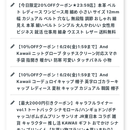
【今日限定20%OFFクーポン★23:59迄】本革 ベル
ト レディース ワンピース用 細め 小さい サイズ 12mm
幅 カジュアル ベルト 穴なし 無段階 調節 おしゃれ 細
見え 本革 細いベルト シンプル 大人かわいい 女性用
ビジネス 就活 仕事用 細身 ウエスト レザー 送料無料
【10％OFFクーポン！6/26(金)1:59まで】And
Kawaii ニットグローブ タッチスクリーン対応スマホ
手袋 指開き 暖かい 防寒 可愛い タッチパネル 小物
【10％OFFクーポン！6/26(金)1:59まで】And
Kawaii コーデュロイキャップ 帽子 英字ロゴカラーキ
ャップ レディース 夏秋 キャップ カジュアル 韓国 帽子
【最大2000円引きクーポン】キャラフルライナー
vol.1 トートバック シナモロール/ハンギョドン/ポチ
ャッコ/ポムポムプリン サンリオ JR東日本 コラボ 雑
貨 キャラクター 推し活 KAWAII ギフト おでかけ シナ
モン プリンくん【お買い物マラソン★買いまわり】