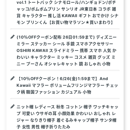
vol.1 トートバック シナモロール/ハンギョドン/ポチ
ャッコ/ポムポムプリン サンリオ JR東日本 コラボ 雑
貨 キャラクター 推し活 KAWAII ギフト おでかけ シナ
モン プリンくん【お買い物マラソン★買いまわり】
(10％OFFクーポン配布 26日01:59まで) ディズニー
ミラー ステッカー シール 手鏡 スマホアクセサリー
OSHIRI KAWAII スライドミラー 携帯 スマホ 人気 か
わいい キャラクター ミッキー コスメ 雑貨 グッズ ミ
ニー プーさん オシャレキャット 鏡 おしゃれ 小物
【10％OFFクーポン！6/26(金)1:59まで】And
Kawaii マフラー ボリュームフリンジマフラー チェッ
ク柄 韓国ファッション カジュアル 小物
ニット帽 レディース 秋冬 コットン 帽子 ワッチキャッ
プ 可愛い ウサギの耳 小顔効果 かわいい おしゃれ レ
ジャー なりきり帽子 着ぐるみキャップ帽子 サンタ帽
子 女性 男性 帽子折りたたみ