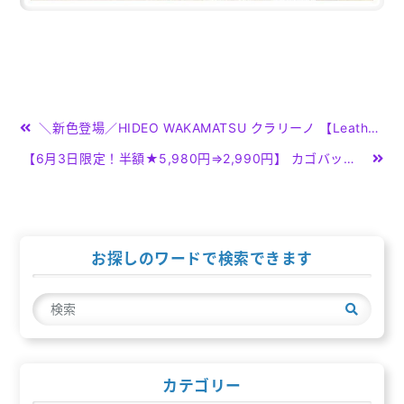
投
＼新色登場／HIDEO WAKAMATSU クラリーノ 【Leather-Style Kawaii Chic Shoulder】 ミニショルダー 大人のランドセル型ショルダー ミニサイズ 男女兼用 レディース メンズ ユニセックス クラリーノ ブラック キャメル レッド ミント ピンクベージュ 協和 正規品 日本製
稿
【6月3日限定！半額★5,980円⇒2,990円】 カゴバック ショルダー かごバッグ ベージュ カジュアル 大容量 通勤 春 カゴバッグ レディース ショルダーバッグ ブラウン 夏 シンプル バッグ 大人かわいい 収納 旅行 斜めがけ ママバッグ
ナ
ビ
ゲ
お探しのワードで検索できます
ー
検
シ
索
ョ
ン
カテゴリー