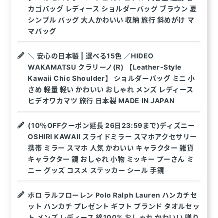
カゴバッグ レディース ショルダーバッグ ブラウン 夏
シンプル バッグ 大人かわいい 収納 旅行 斜めがけ マ
マバッグ
＼ 安心の日本製 | 選べる15色 ／HIDEO
WAKAMATSU クラリーノ(R) 【Leather-Style
Kawaii Chic Shoulder】 ショルダーバッグ ミニ 小
さめ 軽量 軽い かわいい おしゃれ メンズ レディース
ヒデオワカマツ 旅行 日本製 MADE IN JAPAN
(10％OFFクーポン延長 26日23:59まで)ディズニー
OSHIRI KAWAII スライドミラー スマホアクセサリー
携帯 ミラー スマホ 人気 かわいい キャラクター 雑貨
キャラクター 鏡 おしゃれ 小物 ミッキー プーさん ミ
ニー グッズ コスメ ステッカー シール 手鏡
ポロ ラルフローレン Polo Ralph Lauren ハンカチセ
ット ハンカチ プレゼント ギフト ブランド タオルセッ
ト メンズ レディース 綿100% おしゃれ かわいい 贈り