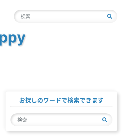
検
索
ppy
お探しのワードで検索できます
検
索