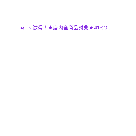
投
＼激得！★店内全商品対象★41%OFF／2点50%OFFトラベルバッグ ボストンバッグ 折りたたみボストンバッグ 大容量 超軽量 レディース メンズ トートバッグ トラベルバッグ 旅行かばん シンプル おしゃれ コンパクト 撥水 キャリーオン 小さめ 修学旅行 ゴルフ
稿
ナ
ビ
ゲ
ー
シ
ョ
ン