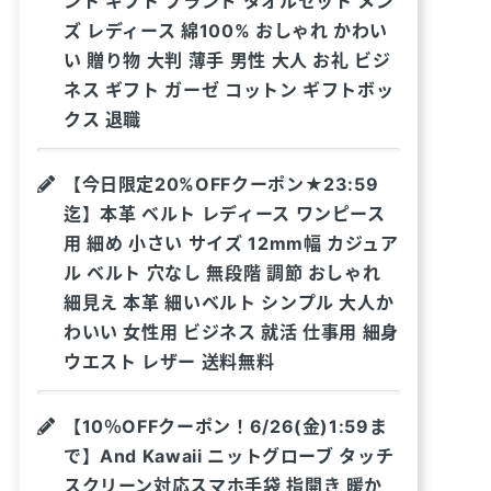
ント ギフト ブランド タオルセット メン
ズ レディース 綿100% おしゃれ かわい
い 贈り物 大判 薄手 男性 大人 お礼 ビジ
ネス ギフト ガーゼ コットン ギフトボッ
クス 退職
【今日限定20%OFFクーポン★23:59
迄】本革 ベルト レディース ワンピース
用 細め 小さい サイズ 12mm幅 カジュア
ル ベルト 穴なし 無段階 調節 おしゃれ
細見え 本革 細いベルト シンプル 大人か
わいい 女性用 ビジネス 就活 仕事用 細身
ウエスト レザー 送料無料
【10％OFFクーポン！6/26(金)1:59ま
で】And Kawaii ニットグローブ タッチ
スクリーン対応スマホ手袋 指開き 暖か