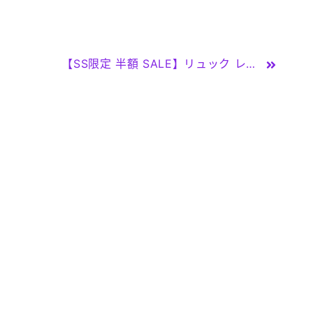
【SS限定 半額 SALE】リュック レディース キレイめ 大人 大きめ 軽量 きれいめ おしゃれ 可愛い かわいい カジュアル 大容量 プチプラ オトナ 合皮 バッグ 人気 実用的