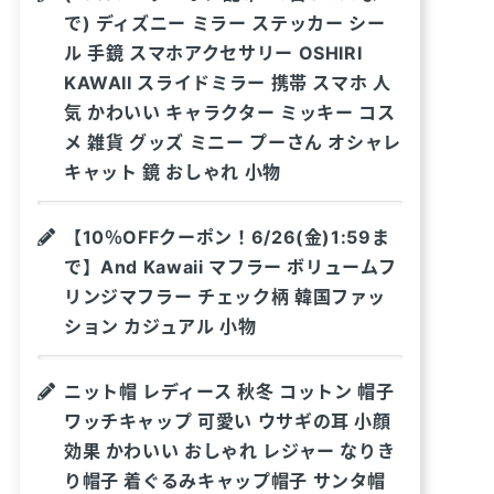
で) ディズニー ミラー ステッカー シー
ル 手鏡 スマホアクセサリー OSHIRI
KAWAII スライドミラー 携帯 スマホ 人
気 かわいい キャラクター ミッキー コス
メ 雑貨 グッズ ミニー プーさん オシャレ
キャット 鏡 おしゃれ 小物
【10％OFFクーポン！6/26(金)1:59ま
で】And Kawaii マフラー ボリュームフ
リンジマフラー チェック柄 韓国ファッ
ション カジュアル 小物
ニット帽 レディース 秋冬 コットン 帽子
ワッチキャップ 可愛い ウサギの耳 小顔
効果 かわいい おしゃれ レジャー なりき
り帽子 着ぐるみキャップ帽子 サンタ帽