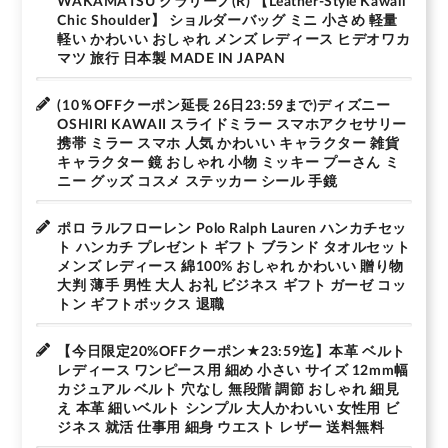
WAKAMATSU クラリーノ(R) 【Leather-Style Kawaii
Chic Shoulder】 ショルダーバッグ ミニ 小さめ 軽量
軽い かわいい おしゃれ メンズ レディース ヒデオワカ
マツ 旅行 日本製 MADE IN JAPAN
(10％OFFクーポン延長 26日23:59まで)ディズニー
OSHIRI KAWAII スライドミラー スマホアクセサリー
携帯 ミラー スマホ 人気 かわいい キャラクター 雑貨
キャラクター 鏡 おしゃれ 小物 ミッキー プーさん ミ
ニー グッズ コスメ ステッカー シール 手鏡
ポロ ラルフローレン Polo Ralph Lauren ハンカチセッ
ト ハンカチ プレゼント ギフト ブランド タオルセット
メンズ レディース 綿100% おしゃれ かわいい 贈り物
大判 薄手 男性 大人 お礼 ビジネス ギフト ガーゼ コッ
トン ギフトボックス 退職
【今日限定20%OFFクーポン★23:59迄】本革 ベルト
レディース ワンピース用 細め 小さい サイズ 12mm幅
カジュアル ベルト 穴なし 無段階 調節 おしゃれ 細見
え 本革 細いベルト シンプル 大人かわいい 女性用 ビ
ジネス 就活 仕事用 細身 ウエスト レザー 送料無料