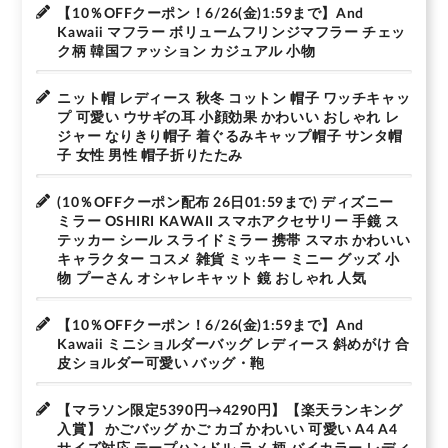
【10％OFFクーポン！6/26(金)1:59まで】And
Kawaii マフラー ボリュームフリンジマフラー チェッ
ク柄 韓国ファッション カジュアル 小物
ニット帽 レディース 秋冬 コットン 帽子 ワッチキャッ
プ 可愛い ウサギの耳 小顔効果 かわいい おしゃれ レ
ジャー なりきり帽子 着ぐるみキャップ帽子 サンタ帽
子 女性 男性 帽子折りたたみ
(10％OFFクーポン配布 26日01:59まで) ディズニー
ミラー OSHIRI KAWAII スマホアクセサリー 手鏡 ス
テッカー シール スライドミラー 携帯 スマホ かわいい
キャラクター コスメ 雑貨 ミッキー ミニー グッズ 小
物 プーさん オシャレキャット 鏡 おしゃれ 人気
【10％OFFクーポン！6/26(金)1:59まで】And
Kawaii ミニショルダーバッグ レディース 斜めがけ 合
皮ショルダー可愛い バッグ・鞄
【マラソン限定5390円→4290円】【楽天ランキング
入賞】 かごバッグ かご カゴ かわいい 可愛い A4 A4
サイズ対応 テープハンドル ラメ 柄 バイカラー レディ