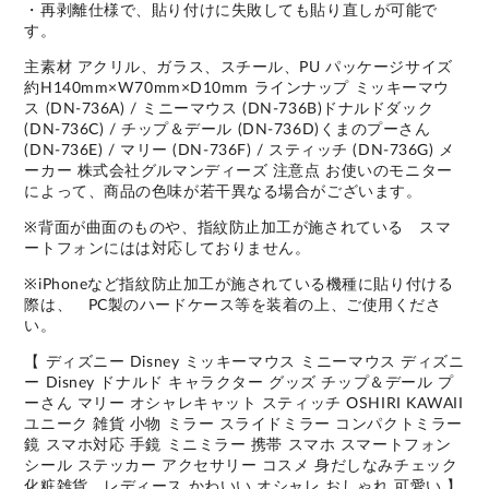
・再剥離仕様で、貼り付けに失敗しても貼り直しが可能で
す。
主素材 アクリル、ガラス、スチール、PU パッケージサイズ
約H140mm×W70mm×D10mm ラインナップ ミッキーマウ
ス (DN-736A) / ミニーマウス (DN-736B)ドナルドダック
(DN-736C) / チップ＆デール (DN-736D)くまのプーさん
(DN-736E) / マリー (DN-736F) / スティッチ (DN-736G) メ
ーカー 株式会社グルマンディーズ 注意点 お使いのモニター
によって、商品の色味が若干異なる場合がございます。
※背面が曲面のものや、指紋防止加工が施されている スマ
ートフォンにはは対応しておりません。
※iPhoneなど指紋防止加工が施されている機種に貼り付ける
際は、 PC製のハードケース等を装着の上、ご使用くださ
い。
【 ディズニー Disney ミッキーマウス ミニーマウス ディズニ
ー Disney ドナルド キャラクター グッズ チップ＆デール プ
ーさん マリー オシャレキャット スティッチ OSHIRI KAWAII
ユニーク 雑貨 小物 ミラー スライドミラー コンパクトミラー
鏡 スマホ対応 手鏡 ミニミラー 携帯 スマホ スマートフォン
シール ステッカー アクセサリー コスメ 身だしなみチェック
化粧雑貨 レディース かわいい オシャレ おしゃれ 可愛い 】