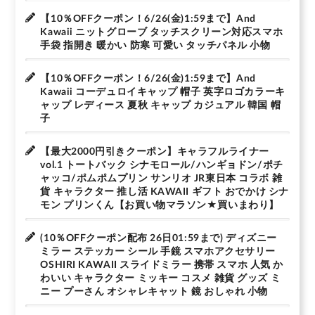
【10％OFFクーポン！6/26(金)1:59まで】And
Kawaii ニットグローブ タッチスクリーン対応スマホ
手袋 指開き 暖かい 防寒 可愛い タッチパネル 小物
【10％OFFクーポン！6/26(金)1:59まで】And
Kawaii コーデュロイキャップ 帽子 英字ロゴカラーキ
ャップ レディース 夏秋 キャップ カジュアル 韓国 帽
子
【最大2000円引きクーポン】キャラフルライナー
vol.1 トートバック シナモロール/ハンギョドン/ポチ
ャッコ/ポムポムプリン サンリオ JR東日本 コラボ 雑
貨 キャラクター 推し活 KAWAII ギフト おでかけ シナ
モン プリンくん【お買い物マラソン★買いまわり】
(10％OFFクーポン配布 26日01:59まで) ディズニー
ミラー ステッカー シール 手鏡 スマホアクセサリー
OSHIRI KAWAII スライドミラー 携帯 スマホ 人気 か
わいい キャラクター ミッキー コスメ 雑貨 グッズ ミ
ニー プーさん オシャレキャット 鏡 おしゃれ 小物