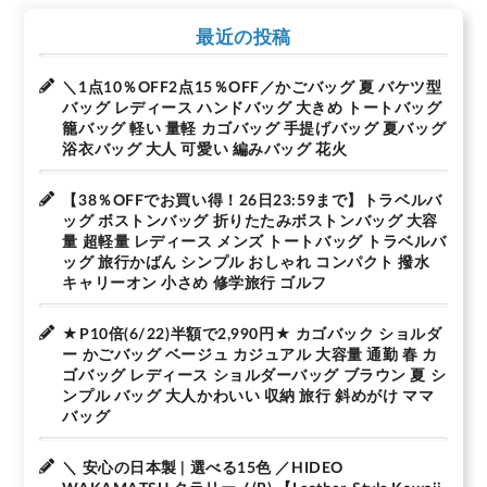
最近の投稿
＼1点10％OFF2点15％OFF／かごバッグ 夏 バケツ型
バッグ レディース ハンドバッグ 大きめ トートバッグ
籠バッグ 軽い 量軽 カゴバッグ 手提げバッグ 夏バッグ
浴衣バッグ 大人 可愛い 編みバッグ 花火
【38％OFFでお買い得！26日23:59まで】トラベルバ
ッグ ボストンバッグ 折りたたみボストンバッグ 大容
量 超軽量 レディース メンズ トートバッグ トラベルバ
ッグ 旅行かばん シンプル おしゃれ コンパクト 撥水
キャリーオン 小さめ 修学旅行 ゴルフ
★P10倍(6/22)半額で2,990円★ カゴバック ショルダ
ー かごバッグ ベージュ カジュアル 大容量 通勤 春 カ
ゴバッグ レディース ショルダーバッグ ブラウン 夏 シ
ンプル バッグ 大人かわいい 収納 旅行 斜めがけ ママ
バッグ
＼ 安心の日本製 | 選べる15色 ／HIDEO