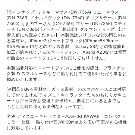
[ラインナップ] ミッキーマウス (DN-736A) ミニーマウス
(DN-736B) ドナルドダック (DN-736C) チップ＆デール (DN-
736D) くまのプーさん (DN-736E) マリー (DN-736F) スティ
ッチ (DN-736G) [メーカー] 株式会社グルマンディーズ 【ご
購入前にお読みください】 本製品はシリコンなどの凹凸のあ
る素材や、 iPhone7(ジェットブラック)/iPhone8/iPhone
XS/iPhone 11などのガラス素材、 Galaxy S8などの指紋防止
加工が施されているスマートフォン、 Xperia XZ3などは背面
が曲面のスマートフォンには対応しておりません。
本製品非対応のスマートフォンにご使用の際は、プラスチッ
ク製の スマホケースなどに貼り付けてご使用いただく事をお
勧めいたします。
(※凹凸のある素材や、ガラス素材、のスマホケースには対応
しておりません)ディズニーキャラクターたちのおしりがキュ
ートなグッズが新登場！外出時や、自宅ににいるときでも、
ふとした時に使える便利なミラーです。
名称 ディズニーキャラクター/OSHIRI KAWAII コンパクト
ミラー 仕様 ・貼り付け面がΦ30mmより広い平面がある機種
に対応しています。