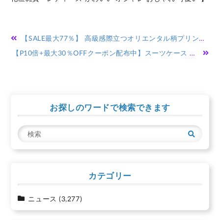
投
【SALE最大77％】 高級感際立つオリエンタル柄プリントストール レディースファッション 羽織り ブルー 青 パープル 紫 マフラー お出かけ 秋 冬 秋服 冬服 30代 40代 50代 60代 サワアラモード sawaalamode otona 大人 kawaii 可愛い 洋服 かわいい服 ◆alamode
稿
【P10倍+最大30％OFFクーポン配布中】スーツケース キャリーケース sサイズ Mサイズ 軽量 機内持ち込み かわいい 小型 2泊3日 中型 大型 ハード キャスター TSAロック ファスナー 修学旅行 出張 海外旅行 メンズ レディース 旅行バッグ キャリーバッグ おしゃれ TY2506
ナ
ビ
ゲ
お探しのワードで検索できます
ー
シ
検
ョ
索
ン
カテゴリー
ニュース
(3,277)