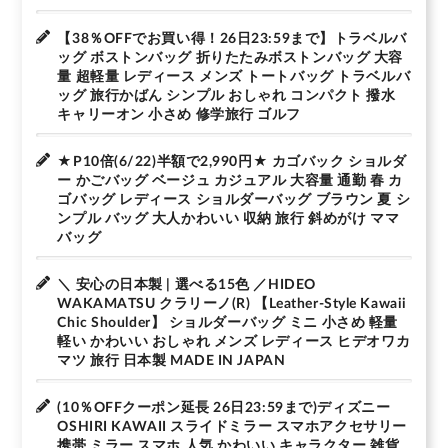
【38％OFFでお買い得！26日23:59まで】トラベルバ
ッグ ボストンバッグ 折りたたみボストンバッグ 大容
量 超軽量 レディース メンズ トートバッグ トラベルバ
ッグ 旅行かばん シンプル おしゃれ コンパクト 撥水
キャリーオン 小さめ 修学旅行 ゴルフ
★P10倍(6/22)半額で2,990円★ カゴバック ショルダ
ー かごバッグ ベージュ カジュアル 大容量 通勤 春 カ
ゴバッグ レディース ショルダーバッグ ブラウン 夏 シ
ンプル バッグ 大人かわいい 収納 旅行 斜めがけ ママ
バッグ
＼ 安心の日本製 | 選べる15色 ／HIDEO
WAKAMATSU クラリーノ(R) 【Leather-Style Kawaii
Chic Shoulder】 ショルダーバッグ ミニ 小さめ 軽量
軽い かわいい おしゃれ メンズ レディース ヒデオワカ
マツ 旅行 日本製 MADE IN JAPAN
(10％OFFクーポン延長 26日23:59まで)ディズニー
OSHIRI KAWAII スライドミラー スマホアクセサリー
携帯 ミラー スマホ 人気 かわいい キャラクター 雑貨