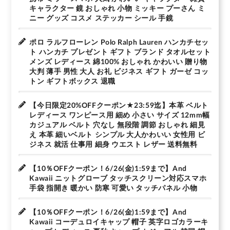
キャラクター 鏡 おしゃれ 小物 ミッキー プーさん ミ
ニー グッズ コスメ ステッカー シール 手鏡
ポロ ラルフローレン Polo Ralph Lauren ハンカチセッ
ト ハンカチ プレゼント ギフト ブランド タオルセット
メンズ レディース 綿100% おしゃれ かわいい 贈り物
大判 薄手 男性 大人 お礼 ビジネス ギフト ガーゼ コッ
トン ギフトボックス 退職
【今日限定20%OFFクーポン★23:59迄】本革 ベルト
レディース ワンピース用 細め 小さい サイズ 12mm幅
カジュアル ベルト 穴なし 無段階 調節 おしゃれ 細見
え 本革 細いベルト シンプル 大人かわいい 女性用 ビ
ジネス 就活 仕事用 細身 ウエスト レザー 送料無料
【10％OFFクーポン！6/26(金)1:59まで】And
Kawaii ニットグローブ タッチスクリーン対応スマホ
手袋 指開き 暖かい 防寒 可愛い タッチパネル 小物
【10％OFFクーポン！6/26(金)1:59まで】And
Kawaii コーデュロイキャップ 帽子 英字ロゴカラーキ