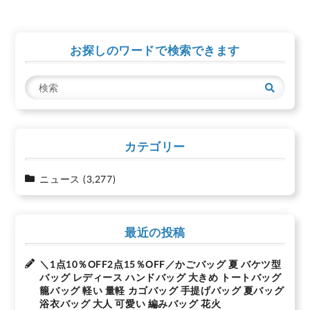
ビ
ゲ
お探しのワードで検索できます
ー
シ
検
ョ
索
ン
カテゴリー
ニュース
(3,277)
最近の投稿
＼1点10％OFF2点15％OFF／かごバッグ 夏 バケツ型
バッグ レディース ハンドバッグ 大きめ トートバッグ
籠バッグ 軽い 量軽 カゴバッグ 手提げバッグ 夏バッグ
浴衣バッグ 大人 可愛い 編みバッグ 花火