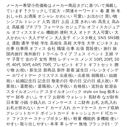
メーカー希望小売価格はメーカー商品タグに基づいて掲載し
ています ↑クリックして拡大 ＜関連キーワード＞ 春 夏 秋 冬
おしゃれ お洒落 オシャレ かわいい 可愛い お出かけ 買い物
シンプル トレンド 人気 流行 上品 上質 きれいめ 高見え 高み
え 高級感 プチプラ フォーマル カジュアル オフィスカジュア
ル オフィススタイル 機能的 便利 大人 オトナ 大人可愛い 大
人かわいい 大人デザイン 大人女子 インスタ映え SNS SNS映
え 通勤 通学 学校 学生 高校生 高校 大学生 大学 ビジネス お
仕事 仕事用 オフィス 会社 職場 仕事 出張 普段使い 旅行 旅
国内旅行 海外旅行 トラベル ライブ フェス イベント 主婦 マ
マ 子育て 女の子 女性 男性 レディース メンズ 10代 20代 30
代 40代 50代 60代 70代 プレゼント ギフト ギフトセット 贈
り物 お祝い 新生活 新商品 新作 新着 誕生日 バレンタインデ
ー ホワイトデー クリスマス 出産祝い 出産祝 就職祝い 結婚
祝い 結婚記念日 記念日 敬老の日 母の日 父の日 成人祝い 卒
業祝い 還暦祝い 退職祝い 入学祝い 合格祝い 送別会 歓迎会
スタイルオンバッグ スタイルオンバック style on bag 栃木レ
ザー 財布 さいふ サイフ お財布 ウォレット 長財布 なが財布
日本製 小銭 小銭入れ コインケース ミニ財布 お札 お札入れ
お札が折れない カード カード入れ カードケース カード収納
クレジットカード ポイントカード キャッシュカード ICカー
ド ファスナー スナップボタン 軽い 軽量 機能的 多機能 使い
やすい 取り出しやすい 本革 革 レザー 無地 ブラック01・ブ