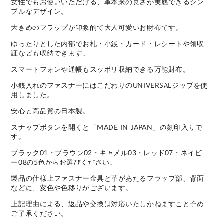
女性でもお使いいただける、革本来の良さが実感できるシン
プルなデザイン。
大きめのフラップが印象的で大人可愛いお財布です。
ゆったりとした内部でお札・小銭・カード・レシートや領収
証なども収納できます。
スマートフォンや通帳もスッポリ収納できる万能財布。
小銭入れのファスナーにはこだわりのUNIVERSALジップを使
用しました。
安心と高品質の日本製。
スナップボタンを開くと「MADE IN JAPAN」の刻印入りで
す。
ブラック01・ブラウン02・キャメル03・レッド07・ネイビ
ー08の5色からお選びください。
製品の仕様上ファスナー金具と革があたるフラップ部、背面
などに、変色や色移りがございます。
上記理由による、返品や交換は対応いたしかねますこと予め
ご了承ください。