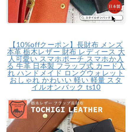
【10%offクーポン】長財布 メンズ
本革 栃木レザー 財布 レディース 大
人可愛い スマホポーチ スマホか入
る 牛革 日本製 フラップ式 カード入
れ ハンドメイド ロングウォレット
おしゃれ かわいい 軽い 軽量 スタ
イルオンバック ts10