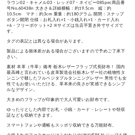
ラウン02・キャメル03・レッド07・ネイビー08Spec商品番
号No.60438n 大きさ＆詳細横幅：約19.5cm 縦：約
10.5cm マチ：約3cm 重量：約180グラム 開閉：スナップ
ボタン開閉 仕様：お札入れ×1・小銭入れ×1・カード入れ
×6・フリーポケット×2 ※サイズは当店平置き外寸サイズで
す。
タグの表記とは異なる場合があります。
製品による個体差がある場合がございますので予めご了承下
さい。
素材 本革（牛革）備考 栃木レザーフラップ式長財布！ 国内
最高峰と言われている皮革製造会社栃木レザー社の植物性タ
ンニンで鞣したフルベジタブルタンニングレザー 男性でも女
性でもお使いいただける、革本来の良さが実感できるシンプ
ルなデザイン。
大きめのフラップが印象的で大人可愛いお財布です。
ゆったりとした内部でお札・小銭・カード・レシートや領収
証なども収納できます。
スマートフォンや通帳もスッポリ収納できる万能財布。
小銭入れのファスナーにはこだわりのUNIVERSALジップを使