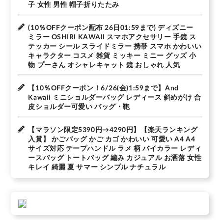
子 女性 男性 帽子折りたたみ
(10％OFFクーポン配布 26日01:59まで) ディズニー
ミラー OSHIRI KAWAII スマホアクセサリー 手鏡 ス
テッカー シール スライドミラー 携帯 スマホ かわいい
キャラクター コスメ 雑貨 ミッキー ミニー グッズ 小
物 プーさん オシャレキャット 鏡 おしゃれ 人気
【10％OFFクーポン！6/26(金)1:59まで】And
Kawaii ミニショルダーバッグ レディース 斜めがけ 合
皮ショルダー可愛い バッグ・鞄
【マラソン限定5390円→4290円】【楽天ランキング
入賞】 かごバッグ かご カゴ かわいい 可愛い A4 A4
サイズ対応 テープハンドル ラメ 柄 バイカラー レディ
ースバッグ トートバッグ 編み カジュアル お洒落 女性
キレイ 綺麗 夏 サマー シンプル ナチュラル