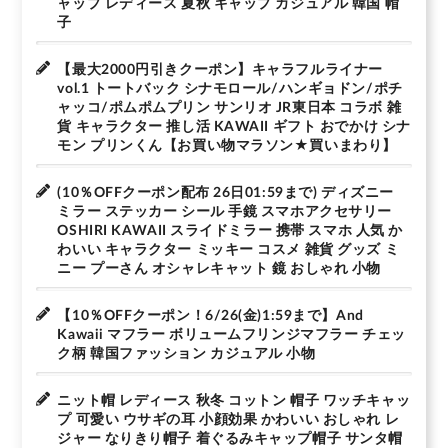
ャップ レディース 夏秋 キャップ カジュアル 韓国 帽
子
【最大2000円引きクーポン】キャラフルライナー
vol.1 トートバック シナモロール/ハンギョドン/ポチ
ャッコ/ポムポムプリン サンリオ JR東日本 コラボ 雑
貨 キャラクター 推し活 KAWAII ギフト おでかけ シナ
モン プリンくん【お買い物マラソン★買いまわり】
(10％OFFクーポン配布 26日01:59まで) ディズニー
ミラー ステッカー シール 手鏡 スマホアクセサリー
OSHIRI KAWAII スライドミラー 携帯 スマホ 人気 か
わいい キャラクター ミッキー コスメ 雑貨 グッズ ミ
ニー プーさん オシャレキャット 鏡 おしゃれ 小物
【10％OFFクーポン！6/26(金)1:59まで】And
Kawaii マフラー ボリュームフリンジマフラー チェッ
ク柄 韓国ファッション カジュアル 小物
ニット帽 レディース 秋冬 コットン 帽子 ワッチキャッ
プ 可愛い ウサギの耳 小顔効果 かわいい おしゃれ レ
ジャー なりきり帽子 着ぐるみキャップ帽子 サンタ帽