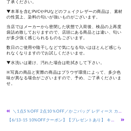
了承ください。
▼本革を含むPVCやPUなどのフェイクレザーの商品は、素材
の性質上、染料の匂いが強いものがございます。
当店ではメーカーから密閉した状態で入荷後、検品の上再度
袋詰め致しておりますので、店頭にある商品とは違い、匂い
が多少強く感じられるものもございます。
数日のご使用や陰干しなどで気になる匂いはほとんど感じら
れなくなりますのでお試しくださいませ。
▼水洗いは避け、汚れた場合は乾拭きして下さい。
※写真の商品と実際の商品はブラウザ環境によって、多少色
味が異なる場合がございますので、予め、ご了承くださいま
せ。
投
＼1点5％OFF 2点10％OFF／かごバッグ レディース カゴバックハンドバッグ かご編みバッグ ハンドバッグ 可愛い お花見 手提げ ペーパーストローバッグ 巾着付き バスケット型 ナチュラル 水着 浴衣 バレンタイン カゴバック 籠バッグ リゾートショルダー
稿
【6/13-15 10%OFFクーポン】【プレゼントあり】 キャリーケース スーツケース Mサイズ キャリーバッグ 軽量 旅行カバン 超軽量 国内 出張用 可愛い 旅行バック TSAロック かばん 2泊3日 3泊4日 小型 シンプル おしゃれ レディース メンズ
ナ