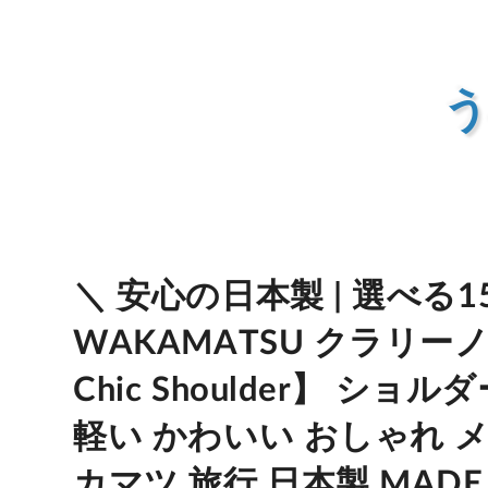
う
＼ 安心の日本製 | 選べる15
WAKAMATSU クラリーノ(R) 
Chic Shoulder】 シ
軽い かわいい おしゃれ 
カマツ 旅行 日本製 MADE I