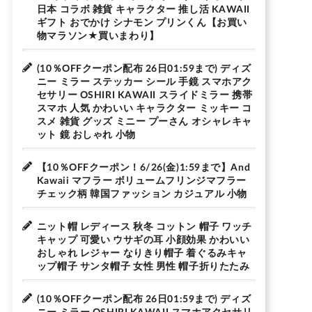
日本 コラボ 雑貨 キャラクター 推し活 KAWAII
ギフト おでかけ シナモン プリンくん【お買い
物マラソン★買いまわり】
(10％OFFクーポン配布 26日01:59まで) ディズ
ニー ミラー ステッカー シール 手鏡 スマホアク
セサリー OSHIRI KAWAII スライドミラー 携帯
スマホ 人気 かわいい キャラクター ミッキー コ
スメ 雑貨 グッズ ミニー プーさん オシャレキャ
ット 鏡 おしゃれ 小物
【10％OFFクーポン！6/26(金)1:59まで】And
Kawaii マフラー ボリュームフリンジマフラー
チェック柄 韓国ファッション カジュアル 小物
ニット帽 レディース 秋冬 コットン 帽子 ワッチ
キャップ 可愛い ウサギの耳 小顔効果 かわいい
おしゃれ レジャー なりきり帽子 着ぐるみキャ
ップ帽子 サンタ帽子 女性 男性 帽子折りたたみ
(10％OFFクーポン配布 26日01:59まで) ディズ
ニー ミラー OSHIRI KAWAII スマホアクセサリ