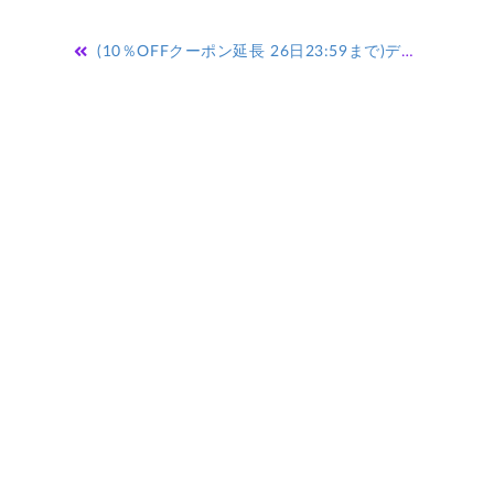
投
(10％OFFクーポン延長 26日23:59まで)ディズニー OSHIRI KAWAII スライドミラー スマホアクセサリー 携帯 ミラー スマホ 人気 かわいい キャラクター 雑貨 キャラクター 鏡 おしゃれ 小物 ミッキー プーさん ミニー グッズ コスメ ステッカー シール 手鏡
稿
ナ
ビ
ゲ
ー
シ
ョ
ン