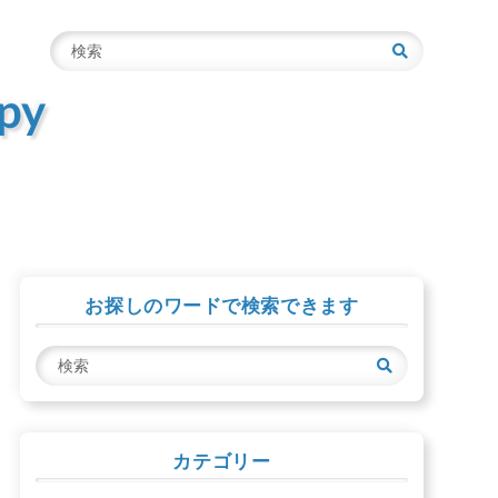
検
索
py
お探しのワードで検索できます
検
索
カテゴリー