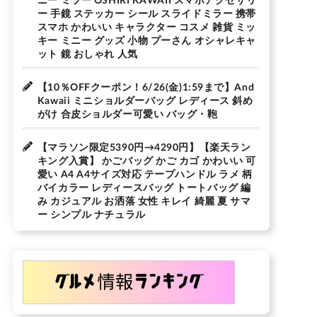
ー 手鏡 ステッカー シール スライドミラー 携帯
スマホ かわいい キャラクター コスメ 雑貨 ミッ
キー ミニー グッズ 小物 プーさん オシャレキャ
ット 鏡 おしゃれ 人気
【10％OFFクーポン！6/26(金)1:59まで】And
Kawaii ミニショルダーバッグ レディース 斜め
がけ 合皮ショルダー可愛い バッグ・鞄
【マラソン限定5390円→4290円】【楽天ラン
キング入賞】 かごバッグ かご カゴ かわいい 可
愛い A4 A4サイズ対応 テープハンドル ラメ 柄
バイカラー レディースバッグ トートバッグ 編
み カジュアル お洒落 女性 キレイ 綺麗 夏 サマ
ー シンプル ナチュラル