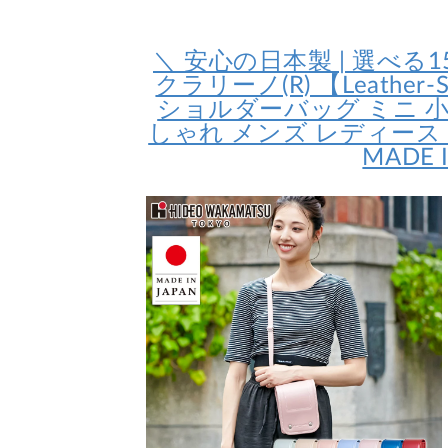
＼ 安心の日本製 | 選べる15
クラリーノ(R) 【Leather-Sty
ショルダーバッグ ミニ 小
しゃれ メンズ レディース
MADE 