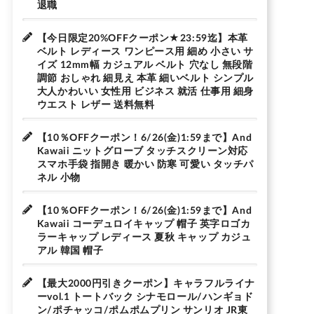
退職
【今日限定20%OFFクーポン★23:59迄】本革
ベルト レディース ワンピース用 細め 小さい サ
イズ 12mm幅 カジュアル ベルト 穴なし 無段階
調節 おしゃれ 細見え 本革 細いベルト シンプル
大人かわいい 女性用 ビジネス 就活 仕事用 細身
ウエスト レザー 送料無料
【10％OFFクーポン！6/26(金)1:59まで】And
Kawaii ニットグローブ タッチスクリーン対応
スマホ手袋 指開き 暖かい 防寒 可愛い タッチパ
ネル 小物
【10％OFFクーポン！6/26(金)1:59まで】And
Kawaii コーデュロイキャップ 帽子 英字ロゴカ
ラーキャップ レディース 夏秋 キャップ カジュ
アル 韓国 帽子
【最大2000円引きクーポン】キャラフルライナ
ーvol.1 トートバック シナモロール/ハンギョド
ン/ポチャッコ/ポムポムプリン サンリオ JR東