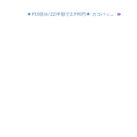
★P10倍(6/22)半額で2,990円★ カゴバック ショルダー かごバッグ ベージュ カジュアル 大容量 通勤 春 カゴバッグ レディース ショルダーバッグ ブラウン 夏 シンプル バッグ 大人かわいい 収納 旅行 斜めがけ ママバッグ