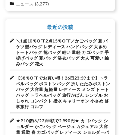
ニュース
(3,277)
最近の投稿
＼1点10％OFF2点15％OFF／かごバッグ 夏 バ
ケツ型バッグ レディース ハンドバッグ 大きめ
トートバッグ 籠バッグ 軽い 量軽 カゴバッグ 手
提げバッグ 夏バッグ 浴衣バッグ 大人 可愛い 編
みバッグ 花火
【38％OFFでお買い得！26日23:59まで】トラ
ベルバッグ ボストンバッグ 折りたたみボストン
バッグ 大容量 超軽量 レディース メンズ トート
バッグ トラベルバッグ 旅行かばん シンプル お
しゃれ コンパクト 撥水 キャリーオン 小さめ 修
学旅行 ゴルフ
★P10倍(6/22)半額で2,990円★ カゴバック シ
ョルダー かごバッグ ベージュ カジュアル 大容
量 通勤 春 カゴバッグ レディース ショルダーバ