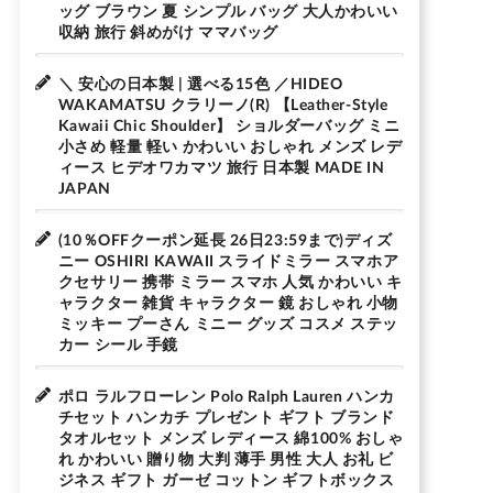
ッグ ブラウン 夏 シンプル バッグ 大人かわいい
収納 旅行 斜めがけ ママバッグ
＼ 安心の日本製 | 選べる15色 ／HIDEO
WAKAMATSU クラリーノ(R) 【Leather-Style
Kawaii Chic Shoulder】 ショルダーバッグ ミニ
小さめ 軽量 軽い かわいい おしゃれ メンズ レデ
ィース ヒデオワカマツ 旅行 日本製 MADE IN
JAPAN
(10％OFFクーポン延長 26日23:59まで)ディズ
ニー OSHIRI KAWAII スライドミラー スマホア
クセサリー 携帯 ミラー スマホ 人気 かわいい キ
ャラクター 雑貨 キャラクター 鏡 おしゃれ 小物
ミッキー プーさん ミニー グッズ コスメ ステッ
カー シール 手鏡
ポロ ラルフローレン Polo Ralph Lauren ハンカ
チセット ハンカチ プレゼント ギフト ブランド
タオルセット メンズ レディース 綿100% おしゃ
れ かわいい 贈り物 大判 薄手 男性 大人 お礼 ビ
ジネス ギフト ガーゼ コットン ギフトボックス