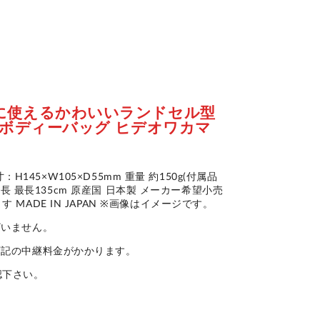
に使えるかわいいランドセル型
グ ボディーバッグ ヒデオワカマ
：H145×W105×D55mm 重量 約150g(付属品
ー長 最長135cm 原産国 日本製 メーカー希望小売
ADE IN JAPAN ※画像はイメージです。
ざいません。
下記の中継料金がかかります。
認下さい。